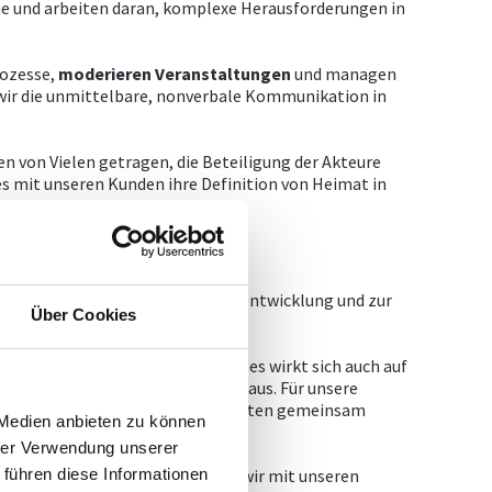
e und arbeiten daran, komplexe Herausforderungen in
rozesse,
moderieren
Veranstaltungen
und managen
 wir die unmittelbare, nonverbale Kommunikation in
 von Vielen getragen, die Beteiligung der Akteure
 es mit unseren Kunden ihre Definition von Heimat in
lienwertermittlung, zu Standortentwicklung und zur
Über Cookies
ht nur das Auge des Betrachters, es wirkt sich auch auf
obilien und die
Wirtschaftskraft
aus. Für unsere
 Bauwerke in das Ortsbild, erarbeiten gemeinsam
 Medien anbieten zu können
staltungsbeirat
.
hrer Verwendung unserer
 führen diese Informationen
artieren oder Gemeinden prüfen wir mit unseren