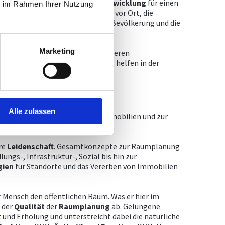
 planen deren
bestmögliche
Entwicklung
für einen
ie im Rahmen Ihrer Nutzung
erücksichtigen wir die Potentiale vor Ort, die
 ändernden
Lebensumstände
der Bevölkerung und die
Marketing
r Immobilien und beraten sie zu deren
nntnisse des Verwaltungsrechtes helfen in der
Alle zulassen
wicklung, zum Vererben von Immobilien und zur
re
Leidenschaft
. Gesamtkonzepte zur Raumplanung
ungs-, Infrastruktur-, Sozial bis hin zur
gien
für Standorte und das Vererben von Immobilien
er Mensch den öffentlichen Raum. Was er hier im
 der
Qualität
der
Raumplanung
ab. Gelungene
nd Erholung und unterstreicht dabei die natürliche