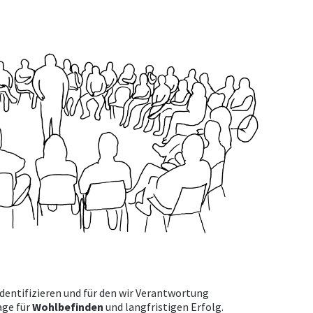
identifizieren und für den wir Verantwortung
age für
Wohlbefinden
und langfristigen Erfolg.