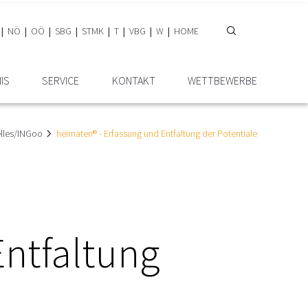
NÖ
OÖ
SBG
STMK
T
VBG
W
HOME
IS
SERVICE
KONTAKT
WETTBEWERBE
elles/INGoo
heimaten® - Erfassung und Entfaltung der Potentiale
Entfaltung