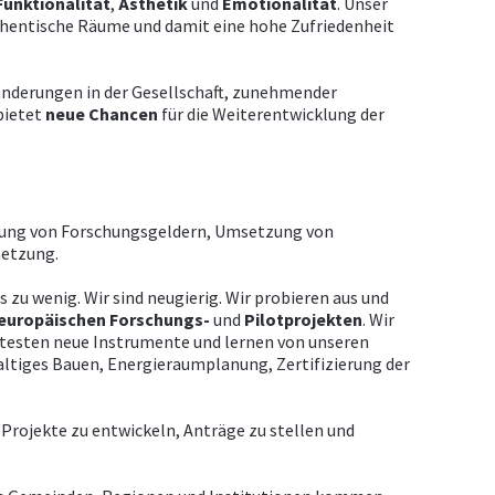
Funktionalität
,
Ästhetik
und
Emotionalität
. Unser
thentische Räume und damit eine hohe Zufriedenheit
nderungen in der Gesellschaft, zunehmender
bietet
neue
Chancen
für die Weiterentwicklung der
rung von Forschungsgeldern, Umsetzung von
netzung.
 zu wenig. Wir sind neugierig. Wir probieren aus und
europäischen
Forschungs-
und
Pilotprojekten
. Wir
 testen neue Instrumente und lernen von unseren
ltiges Bauen, Energieraumplanung, Zertifizierung der
Projekte zu entwickeln, Anträge zu stellen und