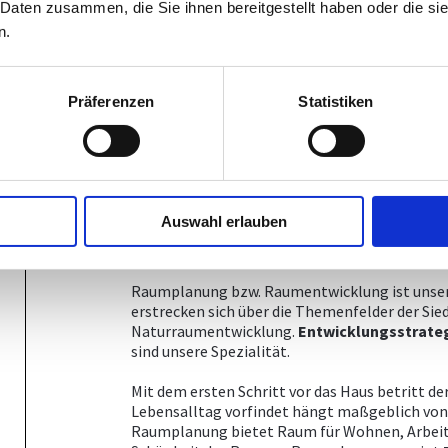
Kunden verschiedene
Nutzungsvarianten
und
 Daten zusammen, die Sie ihnen bereitgestellt haben oder die s
mittel- bis langfristigen Zeithorizont. Dabei b
n.
historisch gewachsene Bausubstanz, die sich
Natur.
Präferenzen
Statistiken
Für unsere Kunden ermitteln wir den Wert ihre
Entwicklungsmöglichkeiten
. Umfassende Ke
Umsetzung.
Konzepte
Auswahl erlauben
Erstellung von Gesamtkonzepten für Raument
Lösung von komplexen Aufgaben.
Raumplanung bzw. Raumentwicklung ist unse
erstrecken sich über die Themenfelder der Siedl
Naturraumentwicklung.
Entwicklungsstrate
sind unsere Spezialität.
Mit dem ersten Schritt vor das Haus betritt d
Lebensalltag vorfindet hängt maßgeblich von
Raumplanung bietet Raum für Wohnen, Arbeit u