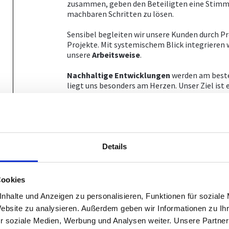
zusammen, geben den Beteiligten eine Stimm
machbaren Schritten zu lösen.
Sensibel begleiten wir unsere Kunden durch P
Projekte. Mit systemischem Blick integrieren
unsere
Arbeitsweise
.
Nachhaltige
Entwicklungen
werden am besten
liegt uns besonders am Herzen. Unser Ziel ist
die Realität umzusetzen.
Expertise
Fachliche Expertise und Gutachten zu Immobi
Details
Einfügung in das Ortsbild.
Ein schönes, harmonisches Ortsbild erfreut nic
unsere
Lebensqualität
, den Wert unserer Imm
Cookies
Kunden bewerten wir die Einfügung geplanter
nhalte und Anzeigen zu personalisieren, Funktionen für soziale
einen rechtlichen Rahmen oder beraten als
Ge
Website zu analysieren. Außerdem geben wir Informationen zu I
r soziale Medien, Werbung und Analysen weiter. Unsere Partner
Bei der Entwicklung von Einzelstandorten, Qu