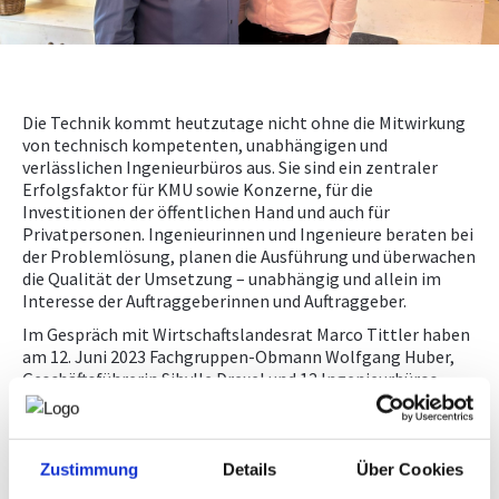
NEWS
PRÜFING
Die Technik kommt heutzutage nicht ohne die Mitwirkung
von technisch kompetenten, unabhängigen und
WETTBEWERBE
verlässlichen Ingenieurbüros aus. Sie sind ein zentraler
Erfolgsfaktor für KMU sowie Konzerne, für die
Investitionen der öffentlichen Hand und auch für
KAMPAGNE
Privatpersonen. Ingenieurinnen und Ingenieure beraten bei
der Problemlösung, planen die Ausführung und überwachen
die Qualität der Umsetzung – unabhängig und allein im
Interesse der Auftraggeberinnen und Auftraggeber.
Im Gespräch mit Wirtschaftslandesrat Marco Tittler haben
am 12. Juni 2023 Fachgruppen-Obmann Wolfgang Huber,
Geschäftsführerin Sibylle Drexel und 12 Ingenieurbüros
unter anderem die Themen Sichtbarkeit der Vorarlberger
Ingenieurbüros, öffentliche Auftragsvergaben, die
Zurverfügungstellung von Daten und Normen,
Sachverständigentätigkeiten und Innovationen
Zustimmung
Details
Über Cookies
besprochen und diskutiert.