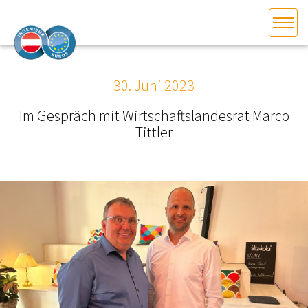
HOME
Bundesland auswählen
30. Juni 2023
AKTUELLES/INGOO
Im Gespräch mit Wirtschaftslandesrat Marco
Tittler
DAS INGENIEURBÜRO
INTERESSEN­VERTRETUNG
MITGLIEDER­VERZEICHNIS
SERVICE
KONTAKT