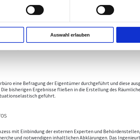
tandortes. Möglich ist die Etablierung einer Schiliftverbindung n
) in Faschina notwendig machen würde. Aufgrund der beengten räu
Auswahl erlauben
 den Behördenstellen notwendig.
wicklung des Ortsteils Faschina klären und steuern.
rbüro eine Befragung der Eigentümer durchgeführt und diese aus
Die bisherigen Ergebnisse fließen in die Erstellung des Räumlich
tuationselastisch geführt.
ros
zess mit Einbindung der externen Experten und Behördenstellen, d
herche und notwendigen inhaltlichen Abklärungen. Das Ingenieurb