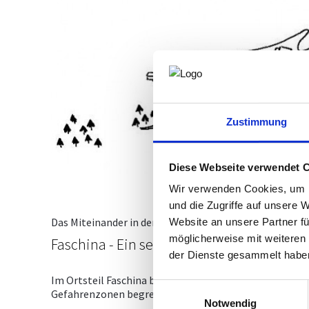
Zustimmung
Diese Webseite verwendet 
Wir verwenden Cookies, um I
und die Zugriffe auf unsere 
Das Miteinander in der Nachbarschaft bedarf bei wese
Website an unsere Partner fü
möglicherweise mit weiteren
Faschina - Ein sensibler Ortsteil mit tour
der Dienste gesammelt habe
Im Ortsteil Faschina befindet sich ein Großteil der tou
Einwilligungsauswahl
Gefahrenzonen begrenzt und landschaftlich äußerst se
Notwendig