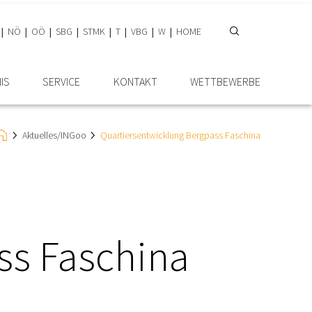
NÖ
OÖ
SBG
STMK
T
VBG
W
HOME
IS
SERVICE
KONTAKT
WETTBEWERBE
Aktuelles/INGoo
Quartiersentwicklung Bergpass Faschina
ss Faschina