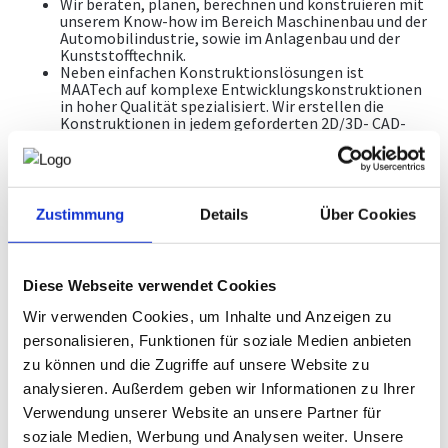
Wir beraten, planen, berechnen und konstruieren mit
unserem Know-how im Bereich Maschinenbau und der
Automobilindustrie, sowie im Anlagenbau und der
Kunststofftechnik.
Neben einfachen Konstruktionslösungen ist
MAATech auf komplexe Entwicklungskonstruktionen
in hoher Qualität spezialisiert. Wir erstellen die
Konstruktionen in jedem geforderten 2D/3D- CAD-
Programm und generieren auf Wunsch CE-
Kennzeichnungen und Risikoanalysen.
Schulungen
Zustimmung
Details
Über Cookies
Wir ermöglichen unseren Kunden und Mitarbeitern
hocheffiziente Schulungen im CAD- Bereich. Durch
unsere erfahrenen Trainer werden den Technikern die
Diese Webseite verwendet Cookies
neuesten und effektivsten CAD- Tools beigebracht.
Ausbildung in den gängigsten CAD Programmen,
Wir verwenden Cookies, um Inhalte und Anzeigen zu
Engineering- Schulungen zu Fachthemen anhand von
personalisieren, Funktionen für soziale Medien anbieten
reellen Übungsprojekten, Schulungen in
Personalkompetenz und Verhandlungsmethoden,
zu können und die Zugriffe auf unsere Website zu
Kommunikationsmethoden im Umgang mit Kunden
analysieren. Außerdem geben wir Informationen zu Ihrer
und Lieferanten.
Verwendung unserer Website an unsere Partner für
Arbeitssicherheit
soziale Medien, Werbung und Analysen weiter. Unsere