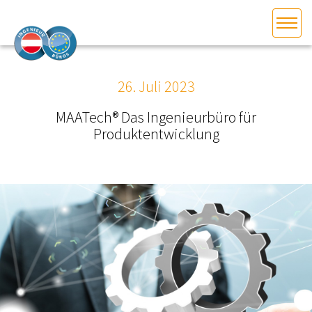
HOME
Bundesland auswählen
26. Juli 2023
AKTUELLES/INGOO
MAATech® Das Ingenieurbüro für
Produktentwicklung
DAS INGENIEURBÜRO
INTERESSEN­VERTRETUNG
MITGLIEDER­VERZEICHNIS
SERVICE
KONTAKT