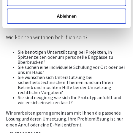
abbilden. Wir möchten unseren Kunden dennoch die
Gelegenheit geben diese Überlegungen mit unserem
3D Drucker zu realisieren und dadurch Ihre Ideen und
Ablehnen
Innovationen rascher in die Tat umzusetzen.
Wie können wir Ihnen behilflich sein?
Sie benötigen Unterstützung bei Projekten, in
Spitzenzeiten oder um personelle Engpässe zu
überbrücken?
Sie suchen eine individuelle Schulung vor Ort oder bei
uns im Haus?
Sie wünschen sich Unterstützung bei
sicherheitstechnischen Themen rund um Ihren
Betrieb und möchten Hilfe bei der Umsetzung
rechtlicher Vorgaben?
Sie sind neugierig wie sich Ihr Prototyp anfühlt und
wie er sich einsetzen lässt?
Wir erarbeiten gerne gemeinsam mit Ihnen die passende
Lösung und deren Umsetzung. Ihre Problemlösung ist nur
einen Anruf oder eine E-Mail entfernt.