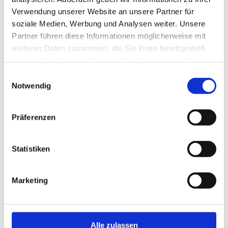
Filmteam der AUVA vor Ort.
Verwendung unserer Website an unsere Partner für
https://www.tips.at/nachrichten/perg/wirtschaft-
soziale Medien, Werbung und Analysen weiter. Unsere
politik/611936-diversitaet-am-arbeitsplatz-als-
Partner führen diese Informationen möglicherweise mit
schluessel-zum-erfolg-naarner-betrieb-fuer-preis-
weiteren Daten zusammen, die Sie ihnen bereitgestellt
nominiert
haben oder die sie im Rahmen Ihrer Nutzung der Dienste
gesammelt haben.
Einwilligungsauswahl
Notwendig
Präferenzen
Statistiken
Karin Neulinger
Marketing
Alle zulassen