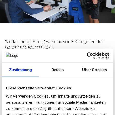
NEWS
PRÜFING
WETTBEWERBE
'Vielfalt bringt Erfolg' war eine von 3 Kategorien der
Goldenen Securitas 2023.
KAMPAGNE
Schatz Engineering wurde unter die
5 Top Betriebe
Österreichs
nominiert.
Auslöser
für das
Projekt
war der
Zustimmung
Details
Über Cookies
akute
Fachkräftemangel
in der Branche. Die Firma sollte
von fachlich hoch qualifizierten Mitarbeitern profitieren,
die zugezogenen Menschen sollen durch die Einbindung in
das Team, den wertschätzenden Umgang und die
Diese Webseite verwendet Cookies
außerberuflichen Hilfestellungen
im Land heimisch
werden und so dem Betrieb auch langfristig erhalten
Wir verwenden Cookies, um Inhalte und Anzeigen zu
bleiben.
personalisieren, Funktionen für soziale Medien anbieten
zu können und die Zugriffe auf unsere Website zu
Die Berichterstattung erfolgte in den lokalen Medien. Für
die
Präsentation
bei der
Preisverleihung
war ein
analysieren. Außerdem geben wir Informationen zu Ihrer