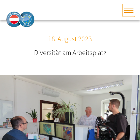
HOME
Bundesland auswählen
18. August 2023
AKTUELLES/INGOO
Diversität am Arbeitsplatz
DAS INGENIEURBÜRO
INTERESSEN­VERTRETUNG
MITGLIEDER­VERZEICHNIS
SERVICE
KONTAKT