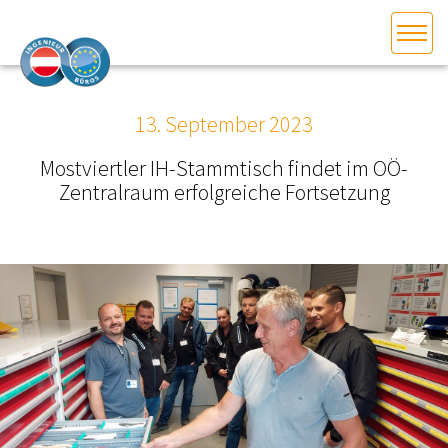
HOME
Bundesland auswählen
13. September 2023
AKTUELLES/INGOO
Mostviertler IH-Stammtisch findet im OÖ-
Zentralraum erfolgreiche Fortsetzung
DAS INGENIEURBÜRO
INTERESSEN­VERTRETUNG
MITGLIEDER­VERZEICHNIS
SERVICE
KONTAKT