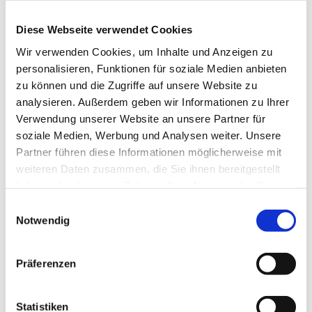
https://netforfuture.at/
Diese Webseite verwendet Cookies
Dieser 1.IH-Stammtisch im OÖ-Zentralraum folgte auf 4
Mostviertler IH-Stammtische der letzten Jahre.
Wir verwenden Cookies, um Inhalte und Anzeigen zu
personalisieren, Funktionen für soziale Medien anbieten
zu können und die Zugriffe auf unsere Website zu
analysieren. Außerdem geben wir Informationen zu Ihrer
Verwendung unserer Website an unsere Partner für
soziale Medien, Werbung und Analysen weiter. Unsere
Partner führen diese Informationen möglicherweise mit
weiteren Daten zusammen, die Sie ihnen bereitgestellt
haben oder die sie im Rahmen Ihrer Nutzung der Dienste
gesammelt haben.
Einwilligungsauswahl
Notwendig
Bernhard Heindl
Präferenzen
Statistiken