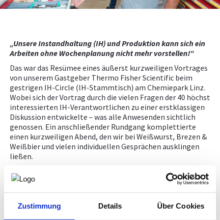
NEWS
„Unsere Instandhaltung (IH) und Produktion kann sich ein
PRÜFING
Arbeiten ohne Wochenplanung nicht mehr vorstellen!“
Das war das Resümee eines äußerst kurzweiligen Vortrages
WETTBEWERBE
von unserem Gastgeber Thermo Fisher Scientific beim
gestrigen IH-Circle (IH-Stammtisch) am Chemiepark Linz.
Wobei sich der Vortrag durch die vielen Fragen der 40 höchst
KAMPAGNE
interessierten IH-Verantwortlichen zu einer erstklassigen
Diskussion entwickelte – was alle Anwesenden sichtlich
genossen. Ein anschließender Rundgang komplettierte
einen kurzweiligen Abend, den wir bei Weißwurst, Brezen &
Weißbier und vielen individuellen Gesprächen ausklingen
ließen.
Danke dem Gastgeber Thermo Fisher Scientific für die
spannenden Eindrücke und den Organisatoren
(netforfuture, WKOÖ und TB-Heindl) für einen Abend der in
Erinnerung bleibt.
Zustimmung
Details
Über Cookies
www.tb-heindl.at