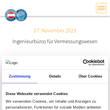
HOME
Bundesland auswählen
07. November 2023
AKTUELLES/INGOO
Ingenieurbüros für Vermessungswesen
DAS INGENIEURBÜRO
INTERESSEN­VERTRETUNG
Zustimmung
Details
Über Cookies
MITGLIEDER­VERZEICHNIS
SERVICE
Diese Webseite verwendet Cookies
Wir verwenden Cookies, um Inhalte und Anzeigen zu
KONTAKT
personalisieren, Funktionen für soziale Medien anbieten