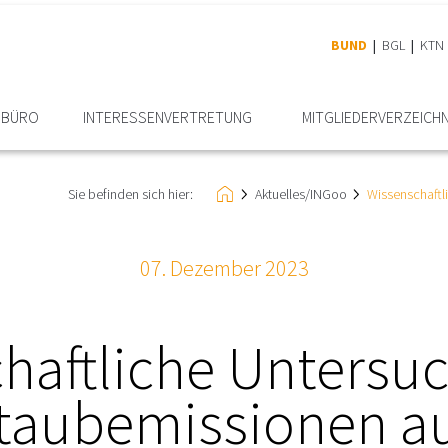
BUND
BGL
KTN
RBÜRO
INTERESSEN­VERTRETUNG
MITGLIEDER­VERZEICHN
Sie befinden sich hier:
Aktuelles/INGoo
Wissenschaftl
07. Dezember 2023
haftliche Untersu
taubemissionen a