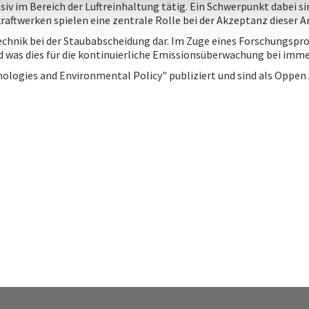
nsiv im Bereich der Luftreinhaltung tätig. Ein Schwerpunkt dabei 
twerken spielen eine zentrale Rolle bei der Akzeptanz dieser An
echnik bei der Staubabscheidung dar. Im Zuge eines Forschungspr
und was dies für die kontinuierliche Emissionsüberwachung bei i
ologies and Environmental Policy" publiziert und sind als Oppe