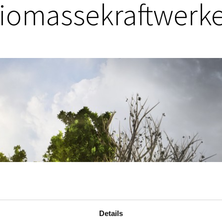
iomassekraftwerk
Details