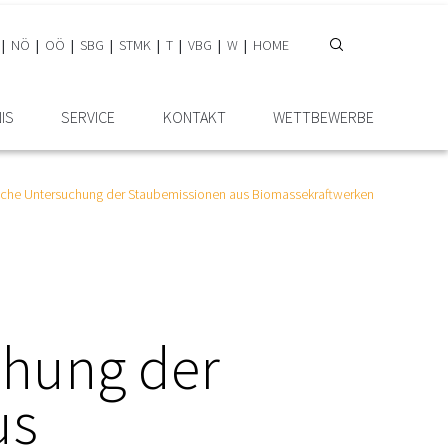
NÖ
OÖ
SBG
STMK
T
VBG
W
HOME
IS
SERVICE
KONTAKT
WETTBEWERBE
iche Untersuchung der Staubemissionen aus Biomassekraftwerken
chung der
us