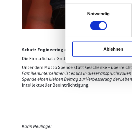
Einwilligungsauswahl
Notwendig
Schatz Engineering engagiert sich für Integration u
Ablehnen
Die Firma Schatz GmbH, das Büro für Anlagenplanung au
Unter dem Motto Spende statt Geschenke – überreichte
Familienunternehmen ist es uns in dieser anspruchsvollen
Spende einen kleinen Beitrag zur Verbesserung der Lebe
intellektueller Beeinträchtigung.
Karin Neulinger