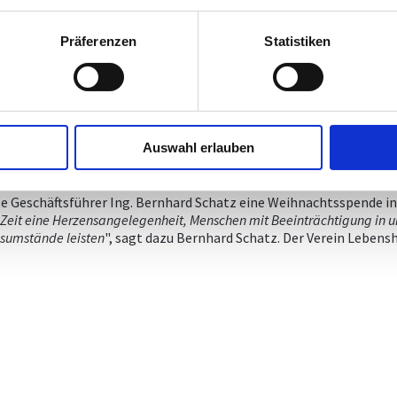
Präferenzen
Statistiken
nd Diversität
Auswahl erlauben
s Naarn in Oberösterreich, macht sich stark für Menschen im Ber
 Geschäftsführer Ing. Bernhard Schatz eine Weihnachtsspende in 
 Zeit eine Herzensangelegenheit, Menschen mit Beeinträchtigung in u
nsumstände leisten
", sagt dazu Bernhard Schatz. Der Verein Lebens