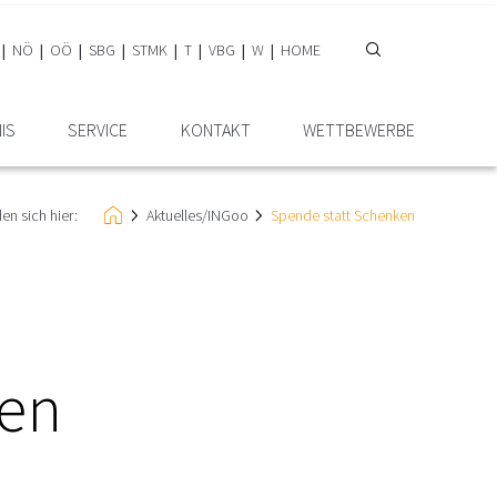
NÖ
OÖ
SBG
STMK
T
VBG
W
HOME
IS
SERVICE
KONTAKT
WETTBEWERBE
en sich hier:
Aktuelles/INGoo
Spende statt Schenken
ken