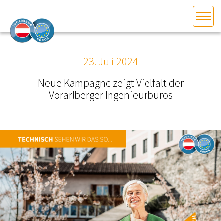
HOME
Bundesland auswählen
23. Juli 2024
AKTUELLES/INGOO
Neue Kampagne zeigt Vielfalt der
Vorarlberger Ingenieurbüros
DAS INGENIEURBÜRO
INTERESSEN­VERTRETUNG
MITGLIEDER­VERZEICHNIS
SERVICE
KONTAKT