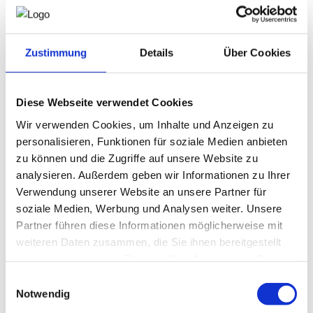
Kulissen gewährt und diese Symbiose von Mensch und
Technik illustriert."
Mehr entdecken unter:
Zustimmung
Details
Über Cookies
https://www.ingenieurbueros.at/vorarlberg/de/kampag
ne/kampagne-2024
Diese Webseite verwendet Cookies
Wir verwenden Cookies, um Inhalte und Anzeigen zu
personalisieren, Funktionen für soziale Medien anbieten
zu können und die Zugriffe auf unsere Website zu
analysieren. Außerdem geben wir Informationen zu Ihrer
Verwendung unserer Website an unsere Partner für
soziale Medien, Werbung und Analysen weiter. Unsere
Partner führen diese Informationen möglicherweise mit
weiteren Daten zusammen, die Sie ihnen bereitgestellt
haben oder die sie im Rahmen Ihrer Nutzung der Dienste
gesammelt haben.
Einwilligungsauswahl
Notwendig