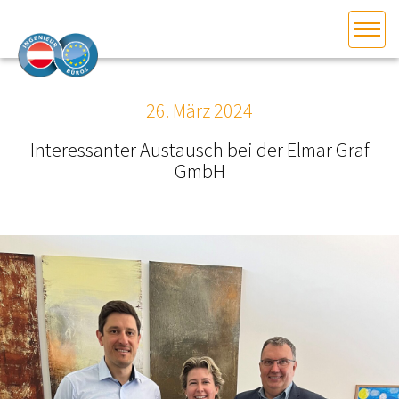
HOME
Bundesland auswählen
26. März 2024
AKTUELLES/INGOO
Interessanter Austausch bei der Elmar Graf
GmbH
DAS INGENIEURBÜRO
INTERESSEN­VERTRETUNG
MITGLIEDER­VERZEICHNIS
SERVICE
KONTAKT