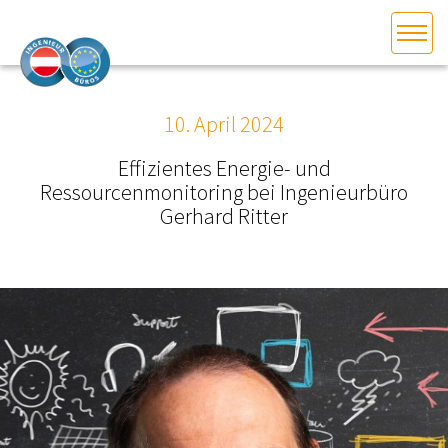
HOME
Bundesland auswählen
10. April 2024
AKTUELLES/INGOO
Effizientes Energie- und
Ressourcenmonitoring bei Ingenieurbüro
DAS INGENIEURBÜRO
Gerhard Ritter
INTERESSEN­VERTRETUNG
MITGLIEDER­VERZEICHNIS
SERVICE
KONTAKT