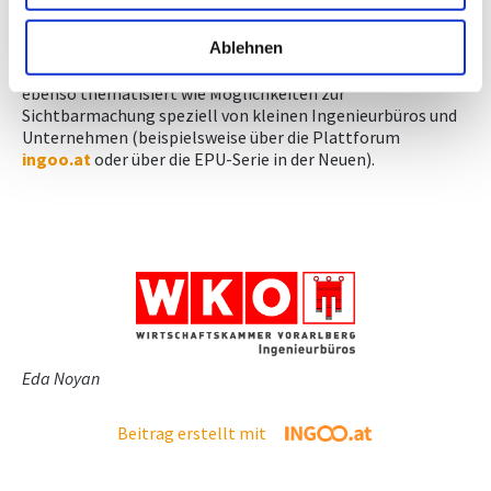
auch eine Softwarelösung zum Energie- und
Ressourcenmonitoring mit energyControl an.
Ablehnen
Beim Besuch wurde die Programmplanung der Fachgruppe
ebenso thematisiert wie Möglichkeiten zur
Sichtbarmachung speziell von kleinen Ingenieurbüros und
Unternehmen (beispielsweise über die Plattforum
ingoo.at
oder über die EPU-Serie in der Neuen).
Eda Noyan
Beitrag erstellt mit