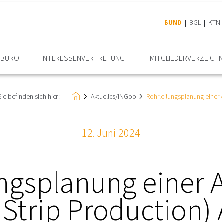
BUND
BGL
KTN
RBÜRO
INTERESSEN­VERTRETUNG
MITGLIEDER­VERZEICHN
Sie befinden sich hier:
Aktuelles/INGoo
Rohrleitungsplanung einer 
12. Juni 2024
ngsplanung einer 
 Strip Production) 