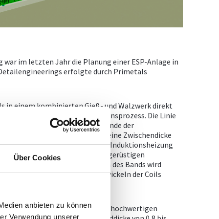
g war im letzten Jahr die Planung einer ESP-Anlage in
Detailengineerings erfolgte durch Primetals
 in einem kombinierten Gieß- und Walzwerk direkt
d unterbrechungsfreien Produktionsprozess. Die Linie
, der anschließend in einem am Ende der
gen Hochreduktionswalzwerk auf eine Zwischendicke
rd. Nach Wiedererwärmung mittels Induktionsheizung
ngestrebte Enddicke in einer fünfgerüstigen
Über Cookies
Bandkühlung statt. Das Schneiden des Bands wird
chere unmittelbar vor dem Aufwickeln der Coils
 Medien anbieten zu können
apazität von 3 Millionen Tonnen hochwertigen
hrer Verwendung unserer
inie für die Produktion einer Banddicke von 0,8 bis