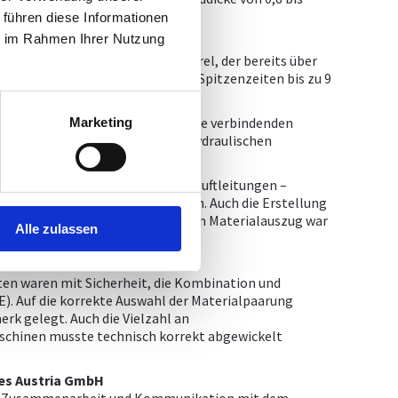
 führen diese Informationen
ie im Rahmen Ihrer Nutzung
in den Händen von Ing. Robert Strel, der bereits über
it Beginn des Projektes waren zu Spitzenzeiten bis zu 9
nung der Medienverrohrung für die verbindenden
Marketing
und den einzelnen benötigten Hydraulischen
tt-, Wasser-, sowie Instrumentenluftleitungen –
öriger Halterungskonstruktionen. Auch die Erstellung
ngsisometrien und dazugehörigem Materialauszug war
Alle zulassen
ten waren mit Sicherheit, die Kombination und
). Auf die korrekte Auswahl der Materialpaarung
rk gelegt. Auch die Vielzahl an
schinen musste technisch korrekt abgewickelt
es Austria GmbH