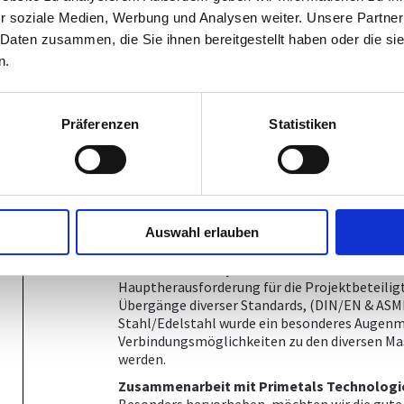
20mm und einer Breite von 1800mm.
r soziale Medien, Werbung und Analysen weiter. Unsere Partner
 Daten zusammen, die Sie ihnen bereitgestellt haben oder die s
Projektleitung und Planung
Die Projektleitung bei Schatz Engineering lag 
n.
große Erfahrung in diesem Bereich verfügt. Se
Techniker/Innen gleichzeitig im Einsatz.
Der Lieferumfang von Schatz umfasste die Pla
Präferenzen
Statistiken
Leitungen zwischen der Maschinenverrohrung 
Einheiten, Aggregaten, Tanks etc.
Das inkludierte die Planung von Hydraulik-, Fe
insgesamt ~ 1900 Rohrleitungen - samt zugeh
von Halterungszeichnungen, sowie Rohrleitu
Auswahl erlauben
Teil der anschließenden Dokumentation.
Technische Komplexität
Hauptherausforderung für die Projektbeteilig
Übergänge diverser Standards, (DIN/EN & ASME
Stahl/Edelstahl wurde ein besonderes Augenme
Verbindungsmöglichkeiten zu den diversen Ma
werden.
Zusammenarbeit mit Primetals Technologi