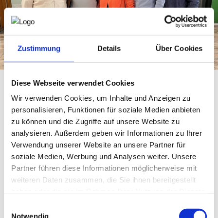
NEWS
PRÜFING
Zustimmung
Details
Über Cookies
WETTBEWERBE
Diese Webseite verwendet Cookies
Wir verwenden Cookies, um Inhalte und Anzeigen zu
KAMPAGNE
"organizING our Work" - Neue Herausforderungen und
personalisieren, Funktionen für soziale Medien anbieten
Lösungen im Ingenieurwesen
zu können und die Zugriffe auf unsere Website zu
Digitalisierung, Globalisierung, der demografische Wandel
und das Problem des Fachkräftemangels stellen auch die
analysieren. Außerdem geben wir Informationen zu Ihrer
Ingenieurbüros vor große Herausforderungen. Der
Verwendung unserer Website an unsere Partner für
plannING Day 2024 mit dem Titel "organizING our Work -
soziale Medien, Werbung und Analysen weiter. Unsere
Auf dem Weg in eine neue Arbeitswelt" beleuchtete diese
Partner führen diese Informationen möglicherweise mit
Thematik aus den unterschiedlichsten Perspektiven, regte
weiteren Daten zusammen, die Sie ihnen bereitgestellt
zu einem intensiven Diskurs an und gab auch praktische
Tipps und Lösungsansätze für eine "Schöne neue
haben oder die sie im Rahmen Ihrer Nutzung der Dienste
Arbeitswelt".
gesammelt haben.
Einwilligungsauswahl
Fachvorträge und Zukunftsperspektiven
Notwendig