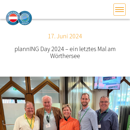
HOME
Bundesland auswählen
17. Juni 2024
AKTUELLES/INGOO
plannING Day 2024 – ein letztes Mal am
Wörthersee
DAS INGENIEURBÜRO
INTERESSEN­VERTRETUNG
MITGLIEDER­VERZEICHNIS
SERVICE
KONTAKT