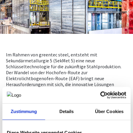
NEWS
PRÜFING
WETTBEWERBE
Im Rahmen von greentec steel, entsteht mit
Sekundärmetallurgie 5 (SekMet 5) eine neue
KAMPAGNE
Schlüsseltechnologie für die zukünftige Stahlproduktion.
Der Wandel von der Hochofen-Route zur
Elektrolichtbogenofen-Route (EAF) bringt neue
Herausforderungen mit sich, die innovative Lösungen
erfordern.
Präzisionsplanung von Schatz Engineering
Bei Schatz Engineering wird im Auftrag von BUMA
Engineering & Anlagenbau die Rohrleitungsplanung der
Zustimmung
Details
Über Cookies
Anlage erstellt. Unter der Projektleitung von Ing.
Christoph Wurm und seinem Team entstehen das
Detailengineering in E3D sowie die Rohrstatik. Darauf
Diese Webseite verwendet Cookies