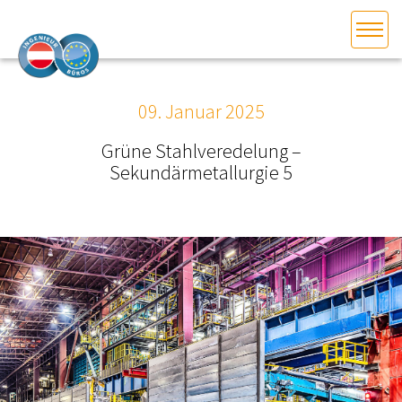
HOME
Bundesland auswählen
09. Januar 2025
AKTUELLES/INGOO
Grüne Stahlveredelung –
Sekundärmetallurgie 5
DAS INGENIEURBÜRO
INTERESSEN­VERTRETUNG
MITGLIEDER­VERZEICHNIS
SERVICE
KONTAKT