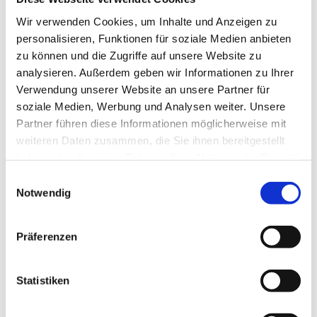
basierend werden Rohrleitungszeichnungen,
Materialauszüge, Detailzeichnungen und
Wir verwenden Cookies, um Inhalte und Anzeigen zu
Berechnungsdokumentationen erarbeitet und übergeben.
personalisieren, Funktionen für soziale Medien anbieten
Von SekMet 1 zu SekMet 5
zu können und die Zugriffe auf unsere Website zu
Bereits die Vorgängeranlage SekMet1 wurde mit Schatz
analysieren. Außerdem geben wir Informationen zu Ihrer
Engineering umgesetzt. Die SekMet 5 besteht aus einem
Verwendung unserer Website an unsere Partner für
modernen Pfannenofen, einer leistungsstarken RH-Anlage
soziale Medien, Werbung und Analysen weiter. Unsere
und einem Konditionierstand.
Partner führen diese Informationen möglicherweise mit
Herausforderung: Enge Platzverhältnisse
weiteren Daten zusammen, die Sie ihnen bereitgestellt
Eine besondere Herausforderung für Christoph und sein
haben oder die sie im Rahmen Ihrer Nutzung der Dienste
Team ist in diesem Fall der Platzmangel vor Ort. Besonders
wichtig ist daher die gut abgestimmte und enge
gesammelt haben.
Einwilligungsauswahl
Zusammenarbeit aller Beteiligten des Projektteams, um
Notwendig
die Schnittstellen optimal zu koordinieren.
Präferenzen
Statistiken