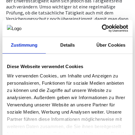
der Erwerbstätigkeit kann sich jedoch das Tätigkeitsfeld
auch verändern. Umso wichtiger ist eine regelmäßige
Prüfung, ob die tatsächliche Tätigkeit auch mit dem
Versicherungsschutz noch übereinstimmt, damit man dann
im Schadenfall kein böses Erwachen hat. Der Jahresbeginn
ist dazu ein guter Anlass.
Frage des Fachverbands Ingenieurbüros:
Zustimmung
Details
Über Cookies
Worauf sollte das Ingenieurbüro hier besonders achten
bzw. welche Fragen sollte man sich stellen?
Diese Webseite verwendet Cookies
Antwort des Versicherungsmaklers AON:
Über folgende Fragen sollte man sich regelmäßig
Wir verwenden Cookies, um Inhalte und Anzeigen zu
Gedanken machen:
personalisieren, Funktionen für soziale Medien anbieten
zu können und die Zugriffe auf unsere Website zu
Hat sich meine Tätigkeit/mein Aufgabenbereich seit
Abschluss meiner Versicherung geändert? Wenn ja,
analysieren. Außerdem geben wir Informationen zu Ihrer
inwiefern?
Verwendung unserer Website an unsere Partner für
soziale Medien, Werbung und Analysen weiter. Unsere
Hierzu empfehlen wir den Versicherungsvertrag samt
Bedingungen zu prüfen, ob eventuell Tätigkeiten
Partner führen diese Informationen möglicherweise mit
durchgeführt werden, für welche es keinen
weiteren Daten zusammen, die Sie ihnen bereitgestellt
Versicherungsschutz gibt (Ausschlüsse beachten!)
haben oder die sie im Rahmen Ihrer Nutzung der Dienste