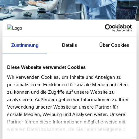
NEWS
PRÜFING
Wostry Consulting
bietet eine praxisorientierte Online-
Zustimmung
Details
Über Cookies
WETTBEWERBE
Ausbildung zur Sicherheitsvertrauensperson (SVP) an. Die
Ausbildung richtet sich an Mitarbeiter und
Mitarbeiterinnen, die künftig ihre Kollegen und Kolleginnen
KAMPAGNE
Diese Webseite verwendet Cookies
in allen Belangen der Arbeitssicherheit und des
Gesundheitsschutzes informieren, beraten und
Wir verwenden Cookies, um Inhalte und Anzeigen zu
unterstützen möchten.
personalisieren, Funktionen für soziale Medien anbieten
Im Rahmen des Seminars erwerben die Teilnehmenden alle
zu können und die Zugriffe auf unsere Website zu
erforderlichen Kenntnisse und Fähigkeiten, um die
analysieren. Außerdem geben wir Informationen zu Ihrer
Funktion der Sicherheitsvertrauensperson kompetent und
Verwendung unserer Website an unsere Partner für
verantwortungsvoll auszuüben. Die Ausbildung entspricht
dem gesetzlich geforderten Umfang von
24
soziale Medien, Werbung und Analysen weiter. Unsere
Unterrichtseinheiten
zu jeweils 50 Minuten.
Partner führen diese Informationen möglicherweise mit
Seminarinformationen
weiteren Daten zusammen, die Sie ihnen bereitgestellt
haben oder die sie im Rahmen Ihrer Nutzung der Dienste