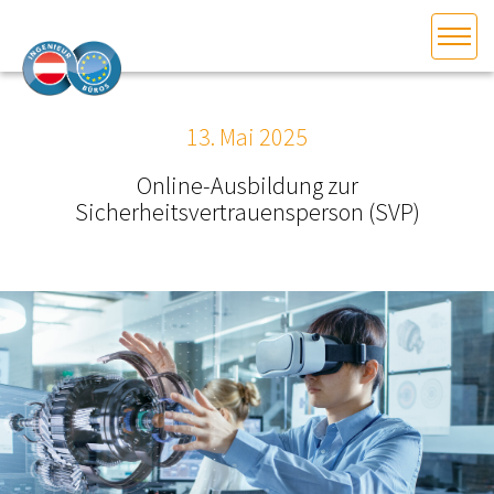
HOME
Bundesland auswählen
13. Mai 2025
AKTUELLES/INGOO
Online-Ausbildung zur
Sicherheitsvertrauensperson (SVP)
DAS INGENIEURBÜRO
INTERESSEN­VERTRETUNG
MITGLIEDER­VERZEICHNIS
SERVICE
KONTAKT