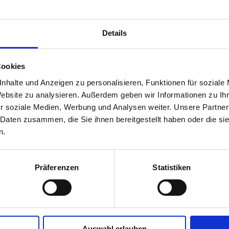
Details
Cookies
nhalte und Anzeigen zu personalisieren, Funktionen für soziale
Website zu analysieren. Außerdem geben wir Informationen zu I
Im Rahmen einer exklusiven Backstage-Tour be
r soziale Medien, Werbung und Analysen weiter. Unsere Partner
Fachgruppe Ingenieurbüros Vorarlberg spannen
 Daten zusammen, die Sie ihnen bereitgestellt haben oder die s
Holding-Geschäftsführer Gerhard Huber führte
n.
Ludesch/Thüringerberg und bot unter anderem 
eine Vorstellung der verschiedenen Hubschrau
Von der Flugrettung über Lasten- und Persone
Präferenzen
Statistiken
luftigen Höhen konnten sich die Ingenieure In
gewährte faszinierende Eindrücke in die Tech
Luftfahrtunternehmens.
Auswahl erlauben