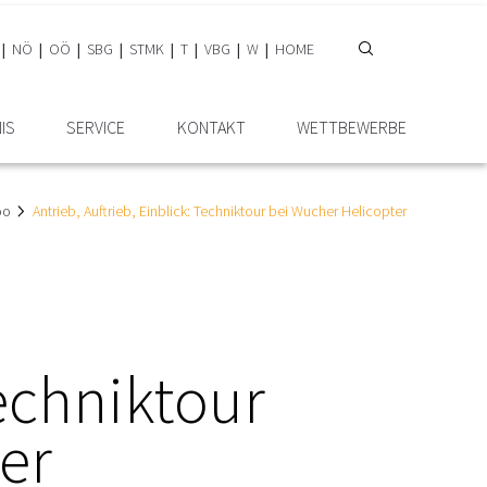
NÖ
OÖ
SBG
STMK
T
VBG
W
HOME
IS
SERVICE
KONTAKT
WETTBEWERBE
oo
Antrieb, Auftrieb, Einblick: Techniktour bei Wucher Helicopter
Techniktour
er