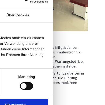
Über Cookies
 Medien anbieten zu können
hrer Verwendung unserer
i Wucher Helicopter erhielten die Mitglieder der
 führen diese Informationen
de Einblicke in die Welt der Hubschraubertechnik.
ie im Rahmen Ihrer Nutzung
 persönlich durch den Hauptsitz in
einen Blick in die Hangars, in den Wartungsbetrieb,
bertypen und der vielseitigen Betätigungsfelder.
nflüge bis hin zu spektakulären Wartungsarbeiten in
Marketing
formationen direkt vom Profi holen. Die Führung
nik, Organisation und Geschichte eines modernen
Alle zulassen