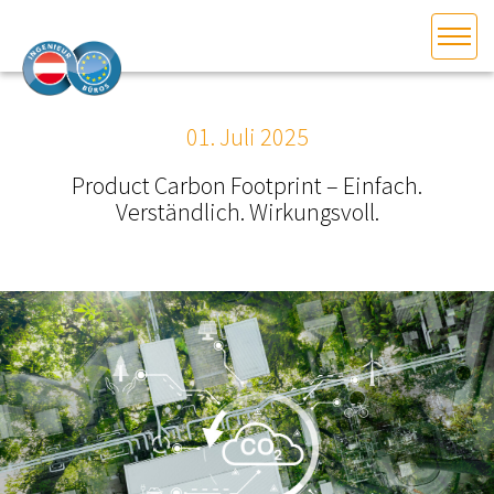
HOME
Bundesland auswählen
01. Juli 2025
AKTUELLES/INGOO
Product Carbon Footprint – Einfach.
Verständlich. Wirkungsvoll.
DAS INGENIEURBÜRO
INTERESSEN­VERTRETUNG
MITGLIEDER­VERZEICHNIS
SERVICE
KONTAKT