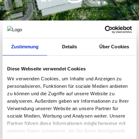
NEWS
PRÜFING
Vor Kurzem durfte ich wieder ein sehr erfolgreiches
WETTBEWERBE
Zustimmung
Details
Über Cookies
Unternehmen dabei unterstützen, den Product Carbon
Footprint (PCF) eines ihrer Produkte zu berechnen.
KAMPAGNE
Und das – ganz bewusst – ohne komplexe
Diese Webseite verwendet Cookies
Softwarelösungen, die oft nicht zur Struktur oder Größe des
Unternehmens passen. Stattdessen kamen einfache,
Wir verwenden Cookies, um Inhalte und Anzeigen zu
praxisnahe Tools zum Einsatz, die bereits im Unternehmen
personalisieren, Funktionen für soziale Medien anbieten
vorhanden waren oder sich unkompliziert integrieren
zu können und die Zugriffe auf unsere Website zu
ließen.
analysieren. Außerdem geben wir Informationen zu Ihrer
Der Fokus lag auf:
Verwendung unserer Website an unsere Partner für
- Transparenz
soziale Medien, Werbung und Analysen weiter. Unsere
- Nachvollziehbarkeit
Partner führen diese Informationen möglicherweise mit
weiteren Daten zusammen, die Sie ihnen bereitgestellt
- direkter Umsetzbarkeit
haben oder die sie im Rahmen Ihrer Nutzung der Dienste