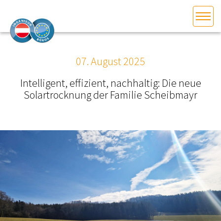
HOME
Bundesland auswählen
07. August 2025
AKTUELLES/INGOO
Intelligent, effizient, nachhaltig: Die neue
Solartrocknung der Familie Scheibmayr
DAS INGENIEURBÜRO
INTERESSEN­VERTRETUNG
MITGLIEDER­VERZEICHNIS
SERVICE
KONTAKT