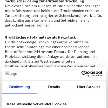
Technische Lösung zur effizienten Trocknung
Um dieses Problem zu lösen, wurde ein überdachtes Lager
mit befahrbarem und belüftetem Trockenboden errichtet.
Zusätzlich sorgt ein integriertes Schneckenrührwerk dafür,
dass künftig auch Körnermais und Getreide effizient
getrocknet werden können.
Großflächige Solaranlage als Herzstück
Für die notwendige Trocknungswärme kommt eine
thermische Solaranlage mit einer beeindruckenden
Bruttofläche von 244 m² zum Einsatz. Die Planung und
Projektabwicklung dieser Anlage wurde von autonomize
durchgeführt. Die auf West ausgerichteten
Großflächenkollektoren vom Typ gigaSol P wurden auf
dem neu errichteten Hallendach installiert und in vier
Teilfelder gegliedert. Dank der durchdachten hydraulischen
Verschaltung konnten die Anbindeleitungen kurz gehalten
und Energieverluste minimiert werden.
Zustimmung
Details
Über Cookies
Intelligente Wärmespeicherung und -nutzung
Die erzeugte Solarwärme wird entweder direkt in den Luft-
Diese Webseite verwendet Cookies
Wasser-Wärmetauscher der Trocknungsanlage eingespeist