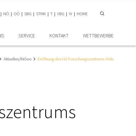
NÖ
OÖ
SBG
STMK
T
VBG
W
HOME
IS
SERVICE
KONTAKT
WETTBEWERBE
Aktuelles/INGoo
Eröffnung des H2-Forschungszentrums Wels
gszentrums