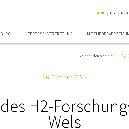
BUND
BGL
KTN
RBÜRO
INTERESSEN­VERTRETUNG
MITGLIEDER­VERZEICHN
Sie befinden sich hier:
06. Oktober 2025
 des H2-Forschun
Wels