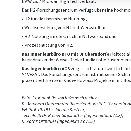
EWW ca. 7 Mio € an HighTech verbaut.
Das H2-Forschungszentrum verfügt über eine hochmode
• H2 für die thermische Nutzung,
• Wechselwirkung von H2 mit Werkstoffen,
• H2-Nutzung im elektrischen Netzverbund und
• Prozessnutzung von H2.
Das Ingenieurbüro BFO mit DI Oberndorfer
leitete a
beeindruckender Weise. Danke für die tolle Zusammena
Das Ingenieurbüro ACS
zeigte sich verantwortlich f
§7 VEXAT. Das Forschungszentrum ist mit seiner Siche
präsentiert hier sein Know-How aus Projekten mit Bos
Beim Gruppenbild von links nach rechts:
DI Bernhard Oberndorfer (Ingenieurbüro BFO (Generalplan
FH-Prof. PD DI Dr. Johann Kastner,
TechnR. DI Dr. Rainer Gagstädter (Ingenieurbüro ACS),
DI Patrik Ortbauer (Ingenieurbüro ACS)