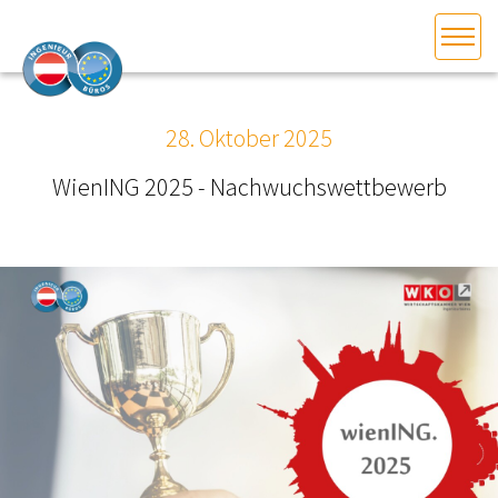
HOME
Bundesland auswählen
28. Oktober 2025
AKTUELLES/INGOO
WienING 2025 - Nachwuchswettbewerb
DAS INGENIEURBÜRO
INTERESSEN­VERTRETUNG
MITGLIEDER­VERZEICHNIS
SERVICE
KONTAKT