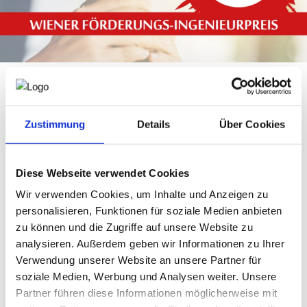
NEWS
PRÜFING
WETTBEWERBE
Die Fachgruppe Wien der Ingenieurbüros hat wie bereits die
letzten Jahre auch 2025 wieder einen
Zustimmung
Details
Über Cookies
Nachwuchswettbewerb an den Wiener HTLs und HTBLAs
KAMPAGNE
durchgeführt, dankenswerterweise mit Unterstützung der
Bildungsdirektion Wien und des Bundesministeriums für
Diese Webseite verwendet Cookies
Bildung.
Wir verwenden Cookies, um Inhalte und Anzeigen zu
Im Rahmen dieses Wettbewerbes wird SchülerInnen die
personalisieren, Funktionen für soziale Medien anbieten
Möglichkeit geboten, ihre Arbeiten aus den Fachbereichs-,
Jahres- oder Diplomarbeit einzureichen.
zu können und die Zugriffe auf unsere Website zu
analysieren. Außerdem geben wir Informationen zu Ihrer
Beim diesjährigen Wettbewerb gab es erneut zahlreiche
Einreichungen mit sehr kreativen und interessanten
Verwendung unserer Website an unsere Partner für
Projekten, sodass die Auswahl der Siegerprojekte für die
soziale Medien, Werbung und Analysen weiter. Unsere
Jury ausgesprochen schwierig war.
Partner führen diese Informationen möglicherweise mit