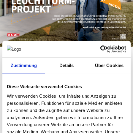
NEWS
PRÜFING
WETTBEWERBE
KAMPAGNE
Zustimmung
Details
Über Cookies
Die neue Imagekampagne macht sichtbar, wie viel
Innovationskraft in den Vorarlberger Ingenieurbüros steckt:
Ingenieur*innen schaffen als unabhängige Expert*innen
Räume, in denen Technik Menschen stärkt und Zukunft
Diese Webseite verwendet Cookies
gestaltet.
Wir verwenden Cookies, um Inhalte und Anzeigen zu
personalisieren, Funktionen für soziale Medien anbieten
Innovative Brandschutzplanung von René Steinbacher
zu können und die Zugriffe auf unsere Website zu
für ein modernes Bildungszentrum
analysieren. Außerdem geben wir Informationen zu Ihrer
In Lustenau entsteht mit dem Campus Rotkreuz ein wahres
Verwendung unserer Website an unsere Partner für
Leuchtturmprojekt. Unter einem Dach werden Volksschule,
soziale Medien, Werbung und Analysen weiter. Unsere
Kindergarten, Sonderpädagogisches Zentrum und