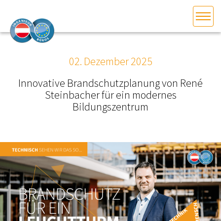
HOME
Bundesland auswählen
02. Dezember 2025
AKTUELLES/INGOO
Innovative Brandschutzplanung von René
Steinbacher für ein modernes
DAS INGENIEURBÜRO
Bildungszentrum
INTERESSEN­VERTRETUNG
MITGLIEDER­VERZEICHNIS
SERVICE
KONTAKT