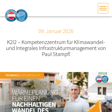
HOME
Bundesland auswählen
09. Januar 2026
AKTUELLES/INGOO
K2I2 – Kompetenzzentrum für Klimawandel-
und Integrales Infrastrukturmanagement von
DAS INGENIEURBÜRO
Paul Stampfl
INTERESSEN­VERTRETUNG
MITGLIEDER­VERZEICHNIS
SERVICE
KONTAKT