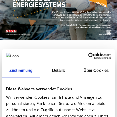
NEWS
PRÜFING
WETTBEWERBE
KAMPAGNE
Die neue Imagekampagne der Vorarlberger Ingenieurbüros
zeigt, wie vielseitig modernes technisches Know-how
eingesetzt wird: Unabhängige Ingenieur*innen entwickeln
Zustimmung
Details
Über Cookies
Lösungen für zentrale Zukunftsfragen. Das K2I2
Kompetenzzentrum von Paul Stampfl steht dabei
exemplarisch für professionelle kommunale
Diese Webseite verwendet Cookies
Wärmeplanung und nachhaltiges
Klimawandelmanagement.
Wir verwenden Cookies, um Inhalte und Anzeigen zu
K2I2 – Kompetenzzentrum für Klimawandel- und
personalisieren, Funktionen für soziale Medien anbieten
Integrales Infrastrukturmanagement von Paul Stampfl
zu können und die Zugriffe auf unsere Website zu
Paul Stampfl ist Inhaber des K2I2 - Kompetenzzentrum für
analysieren. Außerdem geben wir Informationen zu Ihrer