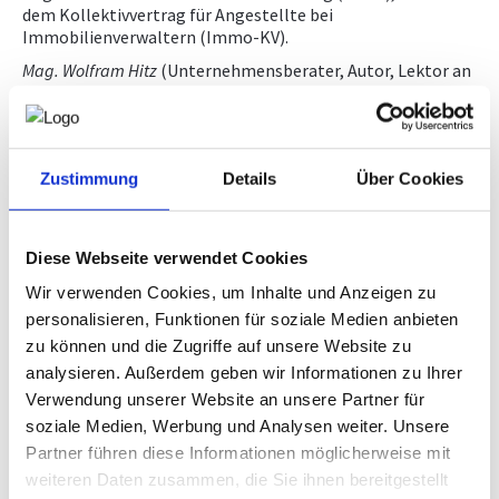
dem Kollektivvertrag für Angestellte bei
Immobilienverwaltern (Immo-KV).
Mag. Wolfram Hitz
(Unternehmensberater, Autor, Lektor an
der Universität für Weiterbildung Krems sowie der FH Wien
der WKW, Co-Herausgeber der Kollektivvertragsdatenbank
KomKo) wird diese Kollektivverträge im Detail beleuchten.
Die Referentin der Bundessparte Information und
Zustimmung
Details
Über Cookies
Consulting,
MMag. Ulrike Ungler-Gottschlich MA
wird
ergänzend ein KV-Update 2026 geben und die bereits
beschlossenen Änderungen im IC-KV erläutern.
Diese Webseite verwendet Cookies
In den beiden anderen Kollektivverträgen hat es mit Stand
17.02.2026 noch keine Abschlüsse gegeben. Sollten sich bis
Wir verwenden Cookies, um Inhalte und Anzeigen zu
zur Abhaltung des Webinars rahmenrechtliche Änderungen
personalisieren, Funktionen für soziale Medien anbieten
abzeichnen oder ein Abschluss erzielt worden sein, werden
zu können und die Zugriffe auf unsere Website zu
diese aktuellen Entwicklungen selbstverständlich
analysieren. Außerdem geben wir Informationen zu Ihrer
ebenfalls aufgegriffen.
Verwendung unserer Website an unsere Partner für
soziale Medien, Werbung und Analysen weiter. Unsere
Ablauf:
Partner führen diese Informationen möglicherweise mit
13.00 - 14.30h: IT-KV
weiteren Daten zusammen, die Sie ihnen bereitgestellt