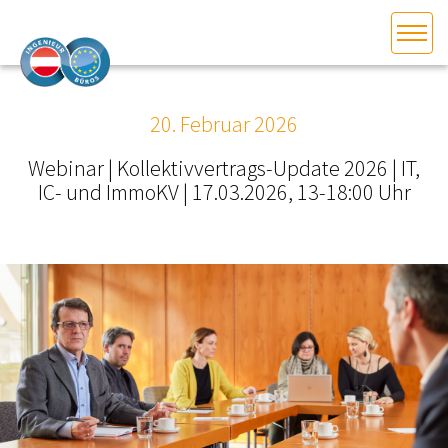
HOME
Bundesland auswählen
20. Februar 2026
AKTUELLES/INGOO
Webinar | Kollektivvertrags-Update 2026 | IT,
IC- und ImmoKV | 17.03.2026, 13-18:00 Uhr
DAS INGENIEURBÜRO
INTERESSEN­VERTRETUNG
MITGLIEDER­VERZEICHNIS
SERVICE
KONTAKT