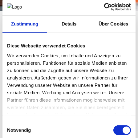
NEWS
Zustimmung
Details
Über Cookies
PRÜFING
Bürokratie kostet Zeit, Geld und Wachstum.
Nicht einzelne Vorschriften sind das Problem, sondern ihre
WETTBEWERBE
Diese Webseite verwendet Cookies
Summe im Unternehmensalltag. Die Wirtschaftskammer
Österreich zeigt auf, wie groß die Auswirkungen
Wir verwenden Cookies, um Inhalte und Anzeigen zu
bürokratischer Pflichten auf heimische Betriebe sind – und
KAMPAGNE
personalisieren, Funktionen für soziale Medien anbieten
warum ein konsequenter Bürokratieabbau dringend
zu können und die Zugriffe auf unsere Website zu
notwendig ist.
analysieren. Außerdem geben wir Informationen zu Ihrer
Verwendung unserer Website an unsere Partner für
Ihre Praxis zählt
soziale Medien, Werbung und Analysen weiter. Unsere
Für einen wirksamen Bürokratieabbau braucht es konkrete
Partner führen diese Informationen möglicherweise mit
Beispiele aus der Praxis. Nur so können Belastungen
weiteren Daten zusammen, die Sie ihnen bereitgestellt
sichtbar gemacht und gezielt vereinfacht oder abgeschafft
haben oder die sie im Rahmen Ihrer Nutzung der Dienste
werden.
gesammelt haben.
Einwilligungsauswahl
Notwendig
Bringen Sie Ihre Erfahrungen ein: