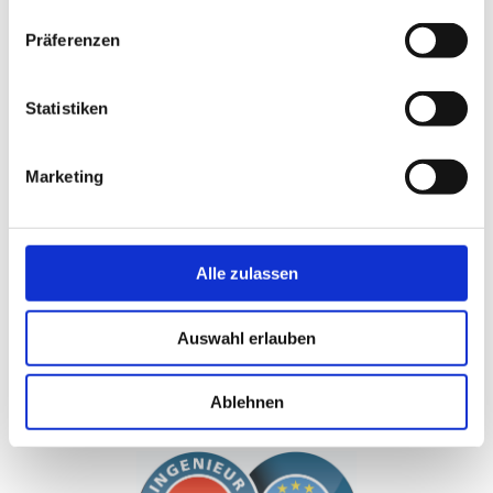
Welche Meldepflichten kosten in Ihrem
Unternehmen unverhältnismäßig viel Zeit?
Präferenzen
Wo erleben Sie doppelte oder unnötige
Anforderungen?
Welche Verfahren könnten aus Ihrer Sicht einfacher,
digitaler oder effizienter gestaltet werden?
Statistiken
Ihre Rückmeldungen liefern eine wichtige Grundlage, um
Marketing
bürokratische Hürden faktenbasiert aufzuzeigen und
konkrete Verbesserungen einzufordern. Teilen Sie Ihre
Praxisbeispiele und helfen Sie mit, unnötige Hürden
sichtbar zu machen.
Alle zulassen
Zu allen Infos sowie zur Meldung:
www.bürokratie-
kostet.at
Auswahl erlauben
*Copyright Bild:
StockPhotoPro | stock.adobe.com
Ablehnen