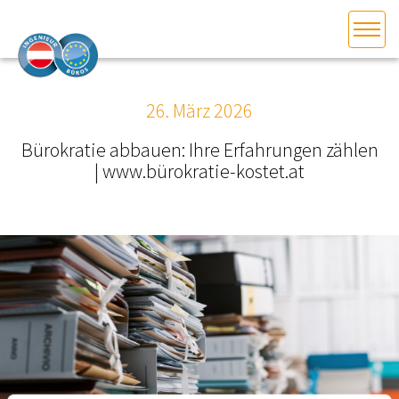
HOME
Bundesland auswählen
26. März 2026
AKTUELLES/INGOO
Bürokratie abbauen: Ihre Erfahrungen zählen
| www.bürokratie-kostet.at
DAS INGENIEURBÜRO
INTERESSEN­VERTRETUNG
MITGLIEDER­VERZEICHNIS
SERVICE
KONTAKT