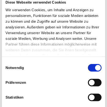
Abgrenzung genehmigungsrelevanter Themen führen
Diese Webseite verwendet Cookies
häufig zu Ergänzungsaufträgen oder Nachforderungen
Wir verwenden Cookies, um Inhalte und Anzeigen zu
seitens der Behörde.
personalisieren, Funktionen für soziale Medien anbieten
Ein weiterer häufiger Fehler liegt in der Annahme, dass
zu können und die Zugriffe auf unsere Website zu
bestehende Betriebsanlagen bei Änderungen oder
analysieren. Außerdem geben wir Informationen zu Ihrer
Erweiterungen automatisch genehmigungskonform
Verwendung unserer Website an unsere Partner für
bleiben. In der Praxis lösen schon vermeintlich kleine
soziale Medien, Werbung und Analysen weiter. Unsere
Anpassungen – etwa an Maschinen, Produktionsabläufen
Partner führen diese Informationen möglicherweise mit
oder Lagerkonzepten – neue genehmigungsrechtliche
Prüfungen aus. Auch brandschutz- oder
weiteren Daten zusammen, die Sie ihnen bereitgestellt
explosionsschutzrelevante Aspekte werden dabei oft erst
haben oder die sie im Rahmen Ihrer Nutzung der Dienste
im Zuge des Verfahrens identifiziert.
gesammelt haben.
Einwilligungsauswahl
Notwendig
Voraussetzungen für einen reibungslosen Ablauf
Für einen reibungslosen Ablauf ist es daher entscheidend,
Präferenzen
die Genehmigungsanforderungen frühzeitig systematisch
zu analysieren und die erforderlichen technischen
Unterlagen vollständig und behördengerecht
Statistiken
aufzubereiten. Einen Überblick über die Anforderungen und
den Ablauf von Betriebsanlagengenehmigungen bietet