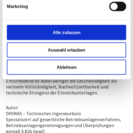
auch die Seite
www.drimas.at/genehmigungen
.
Marketing
Dazu zählen unter anderem genehmigungsrelevante Pläne,
Beschreibungen, brandschutztechnische Unterlagen,
Abfallwirtschaftskonzepte, Nachweise zum
Alle zulassen
Arbeitnehmerschutz sowie – je nach Anlagenart –
Explosionsschutzkonzepte oder andere technische
Detailfragen.
Auswahl erlauben
Eine strukturierte Vorgehensweise und die fachliche
Begleitung des gesamten Verfahrens helfen dabei,
Ablehnen
unnötige Verzögerungen zu vermeiden und einen
rechtssicheren Genehmigungsbescheid zu erlangen.
Entscheidend ist dabei weniger die Geschwindigkeit als
vielmehr Vollständigkeit, Nachvollziehbarkeit und
technische Stringenz der Einreichunterlagen.
Autor:
DRIMAS – Technisches Ingenieurbüro
Spezialisiert auf gewerbliche Betriebsanlagenverfahren,
Betriebsanlagengenehmigungen und Überprüfungen
gemäß § 82b GewO