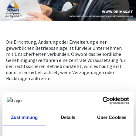
NEWS
PRÜFING
Die Errichtung, Änderung oder Erweiterung einer
WETTBEWERBE
gewerblichen Betriebsanlage ist für viele Unternehmen
mit Unsicherheiten verbunden. Obwohl das behördliche
Genehmigungsverfahren eine zentrale Voraussetzung für
KAMPAGNE
den rechtssicheren Betrieb darstellt, wird es häufig erst
dann intensiv betrachtet, wenn Verzögerungen oder
Rückfragen auftreten.
Typische Herausforderungen
Aus der Ingenieurpraxis zeigt sich, dass
Genehmigungsverfahren vor allem deshalb länger dauern
oder kompliziert werden, weil die
Zustimmung
Details
Über Cookies
Genehmigungsanforderungen im Vorfeld nicht vollständig
geklärt werden. Unvollständige Einreichunterlagen,
fehlende oder widersprüchliche Angaben sowie eine unklare