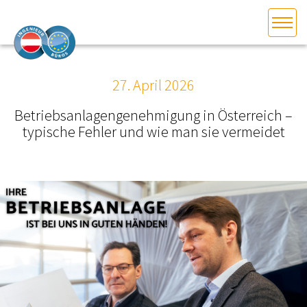
HOME
Bundesland auswählen
27. April 2026
AKTUELLES/INGOO
Betriebsanlagengenehmigung in Österreich –
typische Fehler und wie man sie vermeidet
DAS INGENIEURBÜRO
INTERESSEN­VERTRETUNG
MITGLIEDER­VERZEICHNIS
SERVICE
KONTAKT