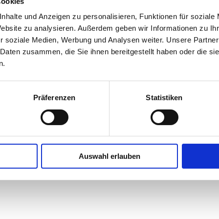
Cookies
nhalte und Anzeigen zu personalisieren, Funktionen für soziale
Website zu analysieren. Außerdem geben wir Informationen zu I
r soziale Medien, Werbung und Analysen weiter. Unsere Partner
sorgenfrei.sonderklasse.start
 Daten zusammen, die Sie ihnen bereitgestellt haben oder die s
Der neue Optionstarif der Wiener Städtischen
zur IC-Kranken-Gruppenversicherung
n.
reie.sonderklasse.start (GOYM)” ersetzt den bisherigen Tarif *MED
uch Ingenieurbüros, zur Verfügung.
Präferenzen
Statistiken
tionstarif erweiterte Leistungen und verbesserte Rahmenbedingun
ärer Aufenthalt erforderlich)
Auswahl erlauben