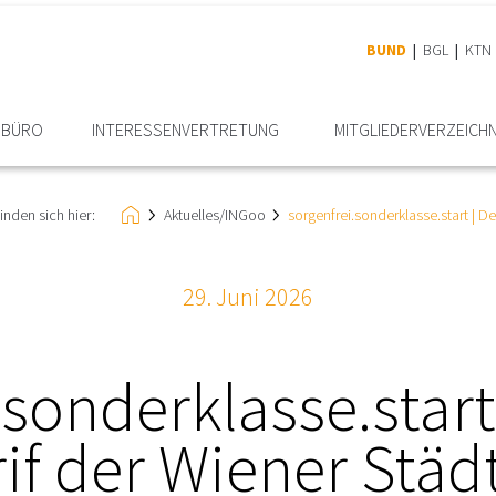
BUND
BGL
KTN
RBÜRO
INTERESSEN­VERTRETUNG
MITGLIEDER­VERZEICHN
inden sich hier:
Aktuelles/INGoo
sorgenfrei.sonderklasse.start | D
29. Juni 2026
.sonderklasse.start
if der Wiener Städ