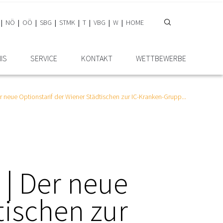
NÖ
OÖ
SBG
STMK
T
VBG
W
HOME
IS
SERVICE
KONTAKT
WETTBEWERBE
er neue Optionstarif der Wiener Städtischen zur IC-Kranken-Grupp...
 | Der neue
tischen zur