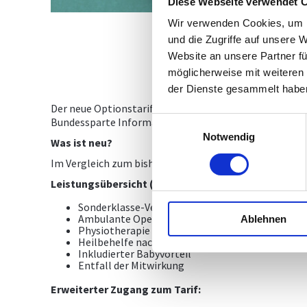
Diese Webseite verwendet 
Wir verwenden Cookies, um I
und die Zugriffe auf unsere 
Website an unsere Partner fü
möglicherweise mit weiteren
der Dienste gesammelt habe
Der neue Optionstarif der Wiener Städtischen „sorgenf
Einwilligungsauswahl
Bundessparte Information und Consulting, und damit a
Notwendig
Was ist neu?
Im Vergleich zum bisherigen Tarif bietet der neue Op
Leistungsübersicht (Auszug):
Sonderklasse-Versicherungsschutz nach Unfall
Ambulante Operationen nach Unfall (kein station
Ablehnen
Physiotherapie nach Unfall bis EUR 500,–
Heilbehelfe nach Unfall bis EUR 250,–
Inkludierter Babyvorteil
Entfall der Mitwirkung
Erweiterter Zugang zum Tarif: