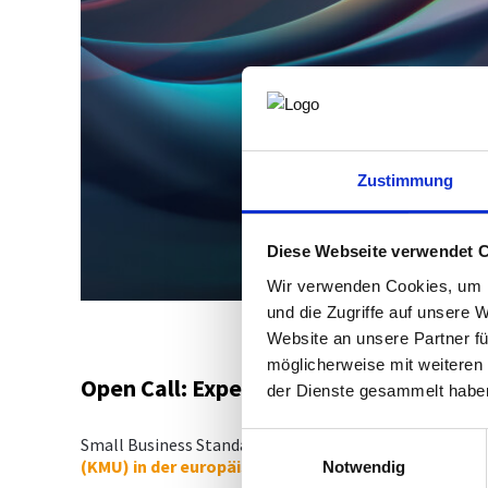
Zustimmung
Diese Webseite verwendet 
Wir verwenden Cookies, um I
und die Zugriffe auf unsere 
Website an unsere Partner fü
möglicherweise mit weiteren
Open Call: Expert:innen für KMU-Inter
der Dienste gesammelt habe
Einwilligungsauswahl
Small Business Standards (SBS) hat einen
Open Call zu
(KMU) in der europäischen und internationalen No
Notwendig