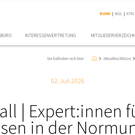
BUND
BGL
KTN
RBÜRO
INTERESSEN­VERTRETUNG
MITGLIEDER­VERZEICHN
Sie befinden sich hier:
Aktuelles/INGoo
02. Juli 2026
ll | Expert:innen 
ssen in der Normu