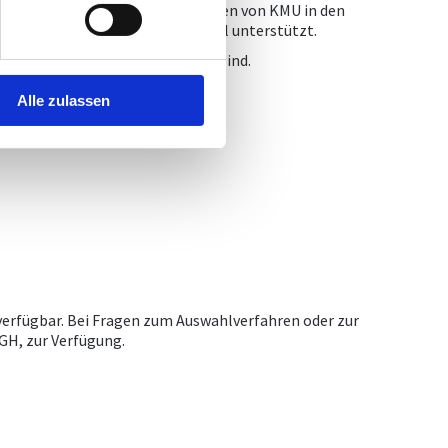
rt:innen vertreten die Interessen von KMU in den
ätigkeit wird von SBS finanziell unterstützt.
äische Normung 2026
enthalten sind.
Alle zulassen
SZ)
hier
eingereicht werden.
verfügbar. Bei Fragen zum Auswahlverfahren oder zur
GH, zur Verfügung.