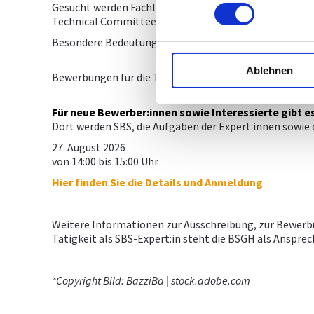
Gesucht werden Fachleute mit technischem Know-how i
Technical Committees (TCs), Sub-Committees (SCs) und
Besondere Bedeutung kommt dabei jenen Normungsth
Ablehnen
Bewerbungen für die Tätigkeit als SBS-Expert:in im Ja
Für neue Bewerber:innen sowie Interessierte gibt e
Dort werden SBS, die Aufgaben der Expert:innen sowie
27. August 2026
von 14:00 bis 15:00 Uhr
Hier finden Sie die Details und Anmeldung
Weitere Informationen zur Ausschreibung, zur Bewerbu
Tätigkeit als SBS-Expert:in steht die BSGH als Anspr
*Copyright Bild: BazziBa | stock.adobe.com