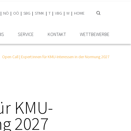
NÖ
OÖ
SBG
STMK
T
VBG
W
HOME
IS
SERVICE
KONTAKT
WETTBEWERBE
Open Call | Expert:innen für KMU-Interessen in der Normung 2027
für KMU-
ng 2027