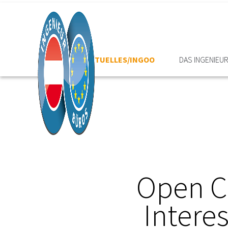
HOME
AKTUELLES/INGOO
DAS INGENIEU
Open Ca
Intere