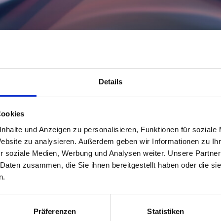
Details
Cookies
nhalte und Anzeigen zu personalisieren, Funktionen für soziale
Website zu analysieren. Außerdem geben wir Informationen zu I
r soziale Medien, Werbung und Analysen weiter. Unsere Partner
 Daten zusammen, die Sie ihnen bereitgestellt haben oder die s
essen in der Normung 2027
n.
r Auswahl von Expert:innen veröffentlicht, die im Jahr 2027 d
rmungsarbeit vertreten
.
Präferenzen
Statistiken