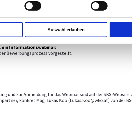
n für KMU relevanten Normungsbereichen. Die ausgewählten Expe
 Working Groups (WGs) von CEN, CENELEC, ETSI, ISO und IEC. Die T
emen zu, die im
Jahresarbeitsprogramm der Union für europ
Auswahl erlauben
hr 2027 können bis spätestens 18. September 2026, 24:00 Uhr (ME
s ein Informationswebinar:
 der Bewerbungsprozess vorgestellt.
ng und zur Anmeldung für das Webinar sind auf der SBS-Website 
echpartner, konkret Mag. Lukas Koo (Lukas.Koo@wko.at) von der BS