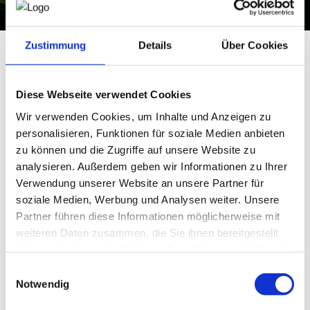
NEWS
Zustimmung
Details
Über Cookies
PRÜFING
ING.Forum 2027
am 17. März 2027
Diese Webseite verwendet Cookies
WETTBEWERBE
Im Rahmen der Fachmesse
e-nnovation Austria
2027 (16.–18.
Wir verwenden Cookies, um Inhalte und Anzeigen zu
März 2027) laden wir Sie herzlich zum
ING.Forum 2027
ein – dem
neuen
österreichweiten
Branchentreff für Ingenieurbüros
.
personalisieren, Funktionen für soziale Medien anbieten
KAMPAGNE
zu können und die Zugriffe auf unsere Website zu
analysieren. Außerdem geben wir Informationen zu Ihrer
Termin:
Mittwoch, 17. März 2027
Verwendung unserer Website an unsere Partner für
Ort:
Messezentrum Salzburg
soziale Medien, Werbung und Analysen weiter. Unsere
Partner führen diese Informationen möglicherweise mit
Mit dem ING.Forum 2027 geht der Fachverband neue
Wege:
Wer den PlannING Day der vergangenen Jahre
weiteren Daten zusammen, die Sie ihnen bereitgestellt
geschätzt hat, findet auch bei der Nachfolge-
haben oder die sie im Rahmen Ihrer Nutzung der Dienste
Veranstaltung "ING.Forum" Raum für fachlichen Austausch,
gesammelt haben.
Einwilligungsauswahl
neue Impulse und persönliche Begegnungen – im Jahr 2027
Notwendig
eingebettet in das Umfeld der e-nnovation Austria.
Das ING.Forum am zweiten Messetag steht ganz im