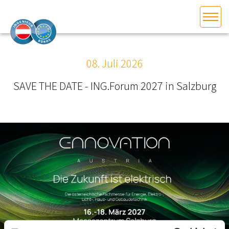
HOME
Bundesland auswählen
08. Juli 2026
AKTUELLES/INGOO
SAVE THE DATE - ING.Forum 2027 in Salzburg
DAS INGENIEURBÜRO
INTERESSEN­VERTRETUNG
MITGLIEDER­VERZEICHNIS
SERVICE
KONTAKT