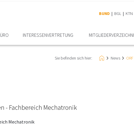
BUND
BGL
KTN
BÜRO
INTERESSEN­VERTRETUNG
MITGLIEDER­VERZEICHN
Sie befinden sich hier:
News
ORF 
en - Fachbereich Mechatronik
eich Mechatronik