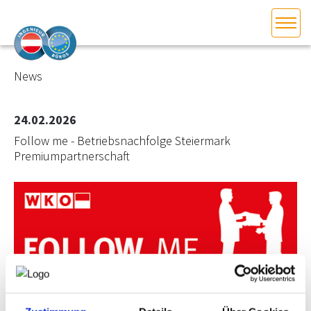
HOME
Bundesland auswählen
News
AKTUELLES/INGOO
24.02.2026
Follow me - Betriebsnachfolge Steiermark
DAS INGENIEURBÜRO
Premiumpartnerschaft
INTERESSEN­VERTRETUNG
MITGLIEDER­VERZEICHNIS
SERVICE
KONTAKT