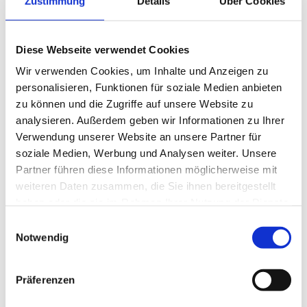
Warum ist diese Partnerschaft wichtig?
Zustimmung
Details
Über Cookies
Die Follow me-Partnerschaft unterstreicht die zentrale
NEWS
Bedeutung der technischen Aspekte bei der
Betriebsnachfolge! Die erfolgreiche Übergabe eines
Diese Webseite verwendet Cookies
Unternehmens erfordert nicht nur rechtliche und
PRÜFING
Wir verwenden Cookies, um Inhalte und Anzeigen zu
wirtschaftliche, sondern auch technische Expertise. Unsere
personalisieren, Funktionen für soziale Medien anbieten
Expert:innen bieten umfassendes Know-how, um den
WETTBEWERBE
Generationenwechsel in steirischen Betrieben erfolgreich
zu können und die Zugriffe auf unsere Website zu
zu gestalten. Sie unterstützen bei der Bewertung und
analysieren. Außerdem geben wir Informationen zu Ihrer
Anpassung von Betriebsanlagen, Maschinen und Geräten,
Verwendung unserer Website an unsere Partner für
KAMPAGNE
wodurch technische Anforderungen nicht nur erfüllt,
soziale Medien, Werbung und Analysen weiter. Unsere
sondern optimiert werden.
Partner führen diese Informationen möglicherweise mit
weiteren Daten zusammen, die Sie ihnen bereitgestellt
haben oder die sie im Rahmen Ihrer Nutzung der Dienste
gesammelt haben.
Einwilligungsauswahl
Notwendig
Folgende Follow me Services stehen Ihnen zur
Verfügung:
Präferenzen
Beratung und Unterstützung bei der
Betriebsnachfolge
: Individuelle Beratung durch ein