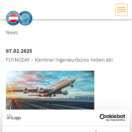
HOME
Bundesland auswählen
News
AKTUELLES/INGOO
07.02.2025
FLYINGDAY – Kärntner Ingenieurbüros heben ab!
DAS INGENIEURBÜRO
INTERESSEN­VERTRETUNG
MITGLIEDER­VERZEICHNIS
SERVICE
KONTAKT