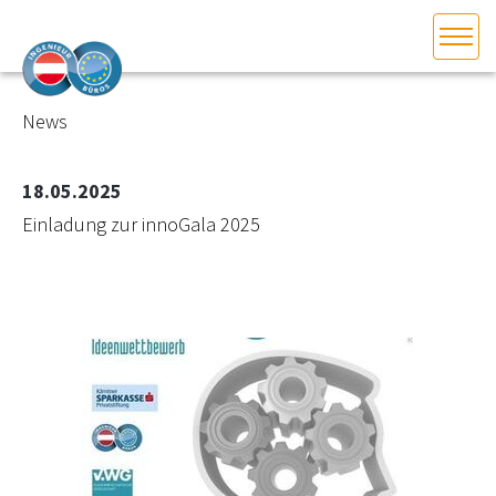
HOME
Bundesland auswählen
News
AKTUELLES/INGOO
18.05.2025
Einladung zur innoGala 2025
DAS INGENIEURBÜRO
INTERESSEN­VERTRETUNG
MITGLIEDER­VERZEICHNIS
SERVICE
KONTAKT