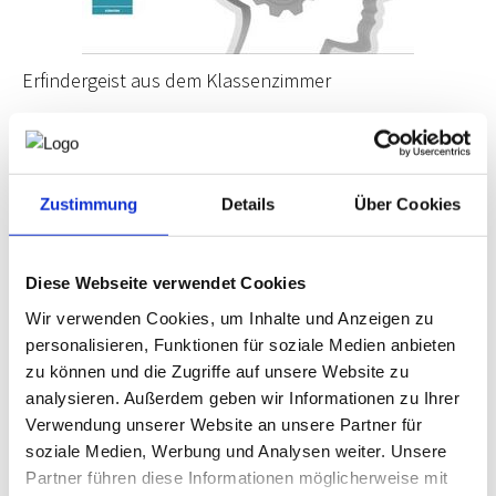
NEWS
Erfindergeist aus dem Klassenzimmer
PRÜFING
In den Kärntner Klassenzimmern stecken eine Menge
innovative Köpfe, wie der Ideenwettbewerb
WETTBEWERBE
innovation@school jährlich unter Beweis stellt. Die
Volkswirtschaftliche Gesellschaft Kärnten und die
Zustimmung
Details
Über Cookies
Fachgruppe Ingenieurbüros der Wirtschaftskammer
KAMPAGNE
Kärnten, in Zusammenarbeit mit der Privatstiftung der
Kärntner Sparkasse und der Bildungsdirektion
Diese Webseite verwendet Cookies
Kärnten, laden zur immoGala ein, dem Highlight-Event
rund um den Ideenwettbewerb innovation@school.
Wir verwenden Cookies, um Inhalte und Anzeigen zu
personalisieren, Funktionen für soziale Medien anbieten
Schüler:innen aus Kärntner Schulen präsentieren ihre
innovativen Projektideen, die sie gemeinsam mit
zu können und die Zugriffe auf unsere Website zu
Unternehmen und unter fachlicher Betreuung erarbeitet
analysieren. Außerdem geben wir Informationen zu Ihrer
haben. Diese Veranstaltung ist nicht nur ein Highlight für
Verwendung unserer Website an unsere Partner für
die jungen Talente, sondern auch eine spannende
soziale Medien, Werbung und Analysen weiter. Unsere
Gelegenheit für Ingenieurbüros, neue Impulse zu gewinnen
Partner führen diese Informationen möglicherweise mit
und potenzielle Fachkräfte von morgen zu