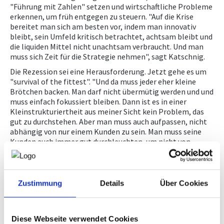
"Führung mit Zahlen" setzen und wirtschaftliche Probleme
erkennen, um früh entgegen zu steuern. "Auf die Krise
bereitet man sich am besten vor, indem man innovativ
bleibt, sein Umfeld kritisch betrachtet, achtsam bleibt und
die liquiden Mittel nicht unachtsam verbraucht. Und man
muss sich Zeit für die Strategie nehmen", sagt Katschnig.
Die Rezession sei eine Herausforderung. Jetzt gehe es um
"survival of the fittest". "Und da muss jeder eher kleine
Brötchen backen. Man darf nicht übermütig werden und und
muss einfach fokussiert bleiben. Dann ist es in einer
Kleinstrukturiertheit aus meiner Sicht kein Problem, das
gut zu durchstehen. Aber man muss auch aufpassen, nicht
abhängig von nur einem Kunden zu sein. Man muss seine
Kunden auch immer gut durchleuchten, um nicht von
Forderungsausfällen überrascht zu werden.".
AI und schwierige Zeiten seien Chancen, um sich gegenüber
vom Mitbewerber abzusetzen, Dinge zu ändern, die man
Zustimmung
Details
Über Cookies
schon längst hätte ändern sollen, und sich zum Teil neu
erfindet. Dann werde man zu den Siegern zählen. "Und ich
glaube, dass gerade in Kärnten unsere Innovationskraft
eine gute ist. Wir sind klein strukturiert und wir haben
Diese Webseite verwendet Cookies