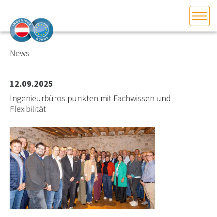
HOME
Bundesland auswählen
News
AKTUELLES/INGOO
12.09.2025
Ingenieurbüros punkten mit Fachwissen und
DAS INGENIEURBÜRO
Flexibilität
INTERESSEN­VERTRETUNG
MITGLIEDER­VERZEICHNIS
SERVICE
KONTAKT