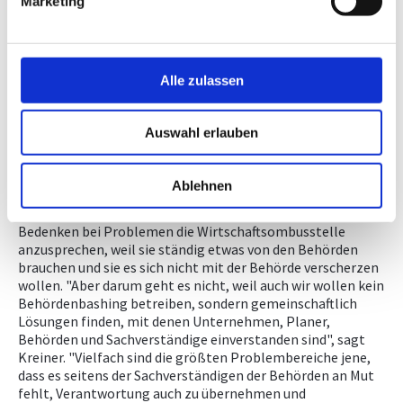
Marketing
Behörde, Unternehmen und Sachverständigen aufzutreten.
Das ist unsere Kernaufgabe. Weiters werden wir uns
verstärkt im Bereich der anlagenrechtlichen Neuerungen
einbringen, die uns auf Bundesebene bevorstehen. Hier darf
die Bürokratie nicht überbordend werden, sondern es gilt
Alle zulassen
gerade für unsere kleinst- und mittelstrukturierten
Unternehmen vertretbare Lösungen zu finden", berichtet
Dr. Albert Kreiner, Vorsitzender-Stellvertreter
Auswahl erlauben
Wirtschaftsombudsstelle. In seiner Pension ist er selbst
unternehmerisch als Berater tätig und arbeitet
ehrenamtlich für die Wirtschaftsombudsstelle.
Ablehnen
Nach wie vor hätten viele Unternehmen oder Planer
Bedenken bei Problemen die Wirtschaftsombusstelle
anzusprechen, weil sie ständig etwas von den Behörden
brauchen und sie es sich nicht mit der Behörde verscherzen
wollen. "Aber darum geht es nicht, weil auch wir wollen kein
Behördenbashing betreiben, sondern gemeinschaftlich
Lösungen finden, mit denen Unternehmen, Planer,
Behörden und Sachverständige einverstanden sind", sagt
Kreiner. "Vielfach sind die größten Problembereiche jene,
dass es seitens der Sachverständigen der Behörden an Mut
fehlt, Verantwortung auch zu übernehmen und