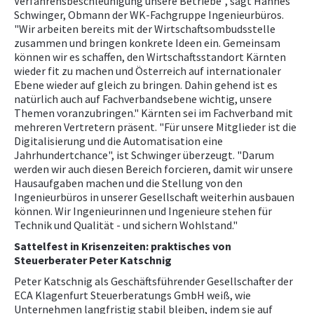
Verfahrensbeschleunigung unsere Betriebe", sagt Hannes
Schwinger, Obmann der WK-Fachgruppe Ingenieurbüros.
"Wir arbeiten bereits mit der Wirtschaftsombudsstelle
zusammen und bringen konkrete Ideen ein. Gemeinsam
können wir es schaffen, den Wirtschaftsstandort Kärnten
wieder fit zu machen und Österreich auf internationaler
Ebene wieder auf gleich zu bringen. Dahin gehend ist es
natürlich auch auf Fachverbandsebene wichtig, unsere
Themen voranzubringen." Kärnten sei im Fachverband mit
mehreren Vertretern präsent. "Für unsere Mitglieder ist die
Digitalisierung und die Automatisation eine
Jahrhundertchance", ist Schwinger überzeugt. "Darum
werden wir auch diesen Bereich forcieren, damit wir unsere
Hausaufgaben machen und die Stellung von den
Ingenieurbüros in unserer Gesellschaft weiterhin ausbauen
können. Wir Ingenieurinnen und Ingenieure stehen für
Technik und Qualität - und sichern Wohlstand."
Sattelfest in Krisenzeiten: praktisches von
Steuerberater Peter Katschnig
Peter Katschnig als Geschäftsführender Gesellschafter der
ECA Klagenfurt Steuerberatungs GmbH weiß, wie
Unternehmen langfristig stabil bleiben, indem sie auf