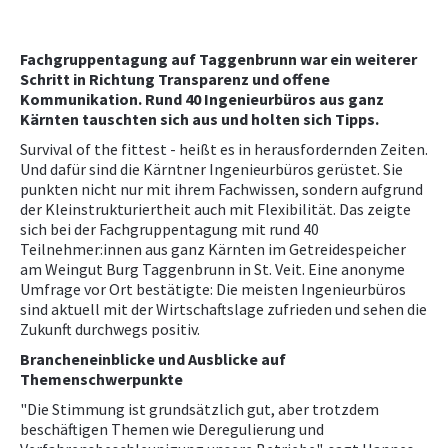
NEWS
Fachgruppentagung auf Taggenbrunn war ein weiterer
Schritt in Richtung Transparenz und offene
PRÜFING
Kommunikation. Rund 40 Ingenieurbüros aus ganz
Kärnten tauschten sich aus und holten sich Tipps.
Survival of the fittest - heißt es in herausfordernden Zeiten.
WETTBEWERBE
Und dafür sind die Kärntner Ingenieurbüros gerüstet. Sie
punkten nicht nur mit ihrem Fachwissen, sondern aufgrund
KAMPAGNE
der Kleinstrukturiertheit auch mit Flexibilität. Das zeigte
sich bei der Fachgruppentagung mit rund 40
Teilnehmer:innen aus ganz Kärnten im Getreidespeicher
am Weingut Burg Taggenbrunn in St. Veit. Eine anonyme
Umfrage vor Ort bestätigte: Die meisten Ingenieurbüros
sind aktuell mit der Wirtschaftslage zufrieden und sehen die
Zukunft durchwegs positiv.
Brancheneinblicke und Ausblicke auf
Themenschwerpunkte
"Die Stimmung ist grundsätzlich gut, aber trotzdem
beschäftigen Themen wie Deregulierung und