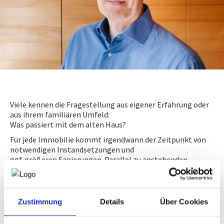
KAMPAGNE
Viele kennen die Fragestellung aus eigener Erfahrung oder
aus ihrem familiären Umfeld:
Was passiert mit dem alten Haus?
Für jede Immobilie kommt irgendwann der Zeitpunkt von
notwendigen Instandsetzungen und
ggf. größeren Sanierungen. Parallel zu anstehenden
Reparaturen gären oft auch andere Fragen der ebenso älter
gewordenen Eigentümer und Bewohner.
Sei es fehlende Barrierefreiheit und Nutzungsprobleme im
Zustimmung
Details
Über Cookies
Alter, nicht zur Nutzung passende Grundrisse und Größe,
veraltete Sanitärräume, Angst vor hohen