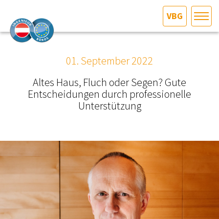
VBG
HOME
Bundesland auswählen
01. September 2022
AKTUELLES/INGOO
Altes Haus, Fluch oder Segen? Gute
Entscheidungen durch professionelle
DAS INGENIEURBÜRO
Unterstützung
INTERESSEN­VERTRETUNG
MITGLIEDER­VERZEICHNIS
SERVICE
KONTAKT