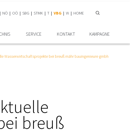
NÖ
OÖ
SBG
STMK
T
VBG
W
HOME
ICHNIS
SERVICE
KONTAKT
KAMPAGNE
lle Wasserwirtschaftsprojekte bei breuß mähr bauingenieure gmbh
ktuelle
bei breuß