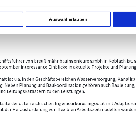
Auswahl erlauben
ß, FG-GF Sibylle Drexel, FGO Wolfgang Huber
chäftsführer von breuß mähr bauingenieure gmbh in Koblach ist
eptember interessante Einblicke in aktuelle Projekte und Planun
haft ist u.a. in den Geschäftsbereichen Wasserversorgung, Kanali
tig. Neben Planung und Baukoordination gehören auch Bauleitung,
nd Leitungskatastern zu den Leistungen.
site der österreichischen Ingenieurbüros ingoo.at mit Adaptieru
it der Herausforderung von flexiblen Arbeitszeitmodellen wurde