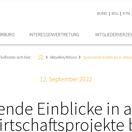
BUND
BGL
KTN
EURBÜRO
INTERESSEN­VERTRETUNG
MITGLIEDER­VERZE
 befinden sich hier:
Aktuelles/INGoo
Spannende Einblicke in aktue
12. September 2022
nde Einblicke in a
rtschaftsprojekte 