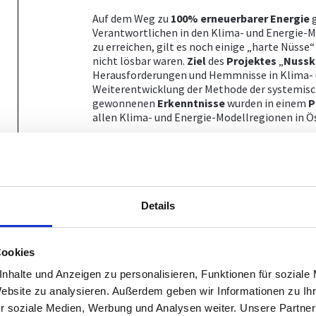
Auf dem Weg zu
100% erneuerbarer Energie
g
Verantwortlichen in den Klima- und Energie
zu erreichen, gilt es noch einige „harte Nüss
nicht lösbar waren.
Ziel
des
Projektes
„
Nussk
Herausforderungen und Hemmnisse in Klima-
Weiterentwicklung der Methode der systemisc
gewonnenen
Erkenntnisse
wurden in einem
P
allen Klima- und Energie-Modellregionen in Ös
Erhebungsworkshop
Die teilnehmenden Klima- und Energie-Modell
Details
Erhebungsworkshops
ihre
größten Heraus
Mittels Fragebogen wurde eine
Bestandserh
vorgenommen sowie der
Wunschzustand
defi
Cookies
teilnehmenden KEM zwei systemische Aufstel
statt. Dabei wurde die bestmögliche Entwickl
nhalte und Anzeigen zu personalisieren, Funktionen für soziale
Reflexionsworkshop wurden die Methode sowie
Website zu analysieren. Außerdem geben wir Informationen zu I
Umsetzungsschritte geprüft.
r soziale Medien, Werbung und Analysen weiter. Unsere Partner