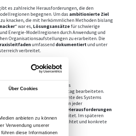
ibt es zahlreiche Herausforderungen, die den
-Modellregionen begegnen. Um das
ambitionierte
Ziel
e“ zu knacken, die mit herkömmlichen Methoden bislang
nacker
“ war es,
Lösungsansätze
für schwierige
 und Energie-Modellregionen durch Anwendung und
hen Organisationsaufstellungen zu erarbeiten. Die
raxisleitfaden
umfassend
dokumentiert
und unter
terreich verbreitet.
regionen erfassten während eines
Über Cookies
forderungen
die sie im Arbeitsalltag bearbeiteten.
ebung
der Themen und der Elemente des Systems
niert. Im zweiten Schritt fanden in jeder
lungen zu den vorab
definierten
Herausforderungen
ung zum jeweiligen Thema erarbeitet. Im späteren
 Medien anbieten zu können
 die Ergebnisse nochmals beleuchtet und konkrete
hrer Verwendung unserer
 führen diese Informationen