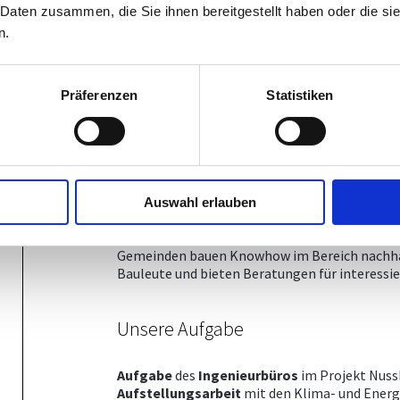
 Daten zusammen, die Sie ihnen bereitgestellt haben oder die s
Ein Beispiel:
n.
Die
Klima- und Energie-Modellregion Grüne
nachhaltiges Bauen in der Region zu einer Se
Präferenzen
Statistiken
Gegebenheit, dass in der bisherige
Baustrukt
energieintensive, wenig umweltfreundliche Ma
Bewusstsein
und damit einhergehend in der B
modern, attraktiv und trendy sein und region
nachhaltiges
Bauen
anbieten, sollen profiti
und sind immer einen Schritt hinter der gewü
Auswahl erlauben
also
aktiv
werden und Nachhaltiges Bauen in i
Das erfreuliche Ergebnis dieses Prozesses ist 
Gemeinden bauen Knowhow im Bereich nachhalt
Bauleute und bieten Beratungen für interessi
Unsere Aufgabe
Aufgabe
des
Ingenieurbüros
im Projekt Nuss
Aufstellungsarbeit
mit den Klima- und Energ