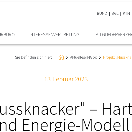
BUND
BGL
KTN
EURBÜRO
INTERESSEN­VERTRETUNG
MITGLIEDER­VERZE
Sie befinden sich hier:
Aktuelles/INGoo
Projekt „Nusskna
13. Februar 2023
ussknacker" – Har
und Energie-Modell