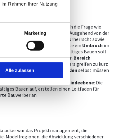
ie im Rahmen Ihrer Nutzung
s Band Südsteiermark
stellte sich die Frage wie
lbstverständlichkeit werden kann. Ausgehend von der
Marketing
ur
ein
hoher
Flächenverbrauch
vorherrscht sowie
terialien verwendet werden, sollte ein
Umbruch
im
aukultur erreicht werden. Nachhaltiges Bauen soll
ale Unternehmen die Leistungen im
Bereich
eren. Die Vorgaben des Gesetzgebers greifen zu kurz
nschten Entwicklung. Die
Gemeinden
selbst müssen
Alle zulassen
hrem Wirkungsbereich forcieren.
eine
Umstrukturierung
auf
Gemeindeebene
: Die
iges Bauen auf, erstellen einen Leitfaden für
erte Bauwerber an.
knacker war das Projektmanagement, die
ie-Modellregionen, die Abwicklung verschiedener