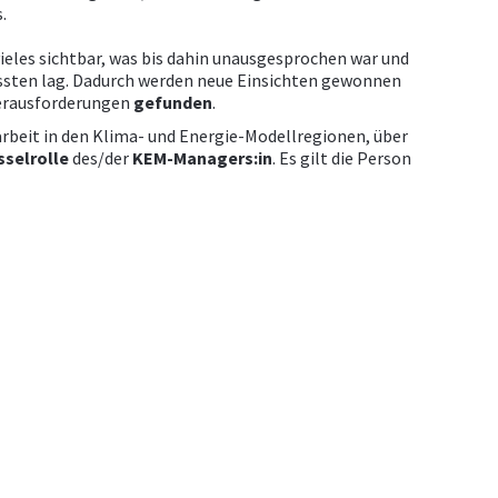
.
vieles sichtbar, was bis dahin unausgesprochen war und
ssten lag. Dadurch werden neue Einsichten gewonnen
Herausforderungen
gefunden
.
arbeit in den Klima- und Energie-Modellregionen, über
sselrolle
des/der
KEM-Managers:in
. Es gilt die Person