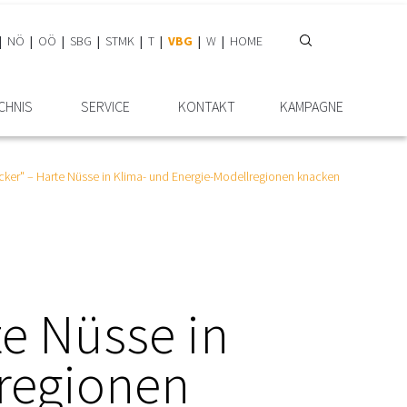
NÖ
OÖ
SBG
STMK
T
VBG
W
HOME
ICHNIS
SERVICE
KONTAKT
KAMPAGNE
cker" – Harte Nüsse in Klima- und Energie-Modellregionen knacken
te Nüsse in
regionen