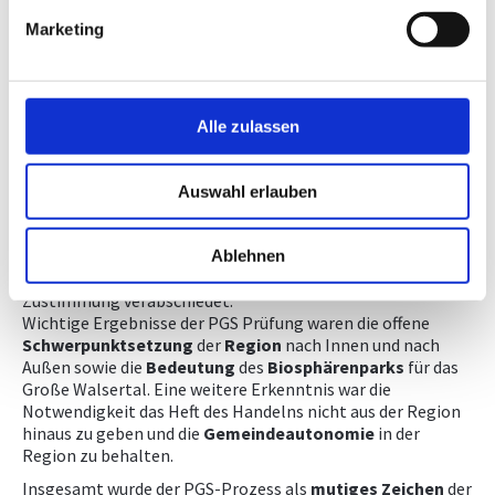
Marketing
Das Ingenieurbüro organisierte den
PGS-Prozess
mit
Einbindung und Betreuung der externen Experten und der
Bevölkerung der Region Großes Walsertal. Anschließend
erfolgt die Einarbeitung der Verbesserungsvorschläge.
Alle zulassen
Zustimmung für den Regionalplan
Auswahl erlauben
Der
Regionalplan
samt zahlreichen Zielen und 46
umfassenden Maßnahmen wurden von den
Ablehnen
Gemeindevertretungen
der 6 Gemeinden mit 98 %
Zustimmung verabschiedet.
Wichtige Ergebnisse der PGS Prüfung waren die offene
Schwerpunktsetzung
der
Region
nach Innen und nach
Außen sowie die
Bedeutung
des
Biosphärenparks
für das
Große Walsertal. Eine weitere Erkenntnis war die
Notwendigkeit das Heft des Handelns nicht aus der Region
hinaus zu geben und die
Gemeindeautonomie
in der
Region zu behalten.
Insgesamt wurde der PGS-Prozess als
mutiges
Zeichen
der