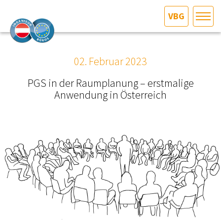
VBG
HOME
Bundesland auswählen
02. Februar 2023
AKTUELLES/INGOO
PGS in der Raumplanung – erstmalige
Anwendung in Österreich
DAS INGENIEURBÜRO
INTERESSEN­VERTRETUNG
MITGLIEDER­VERZEICHNIS
SERVICE
KONTAKT