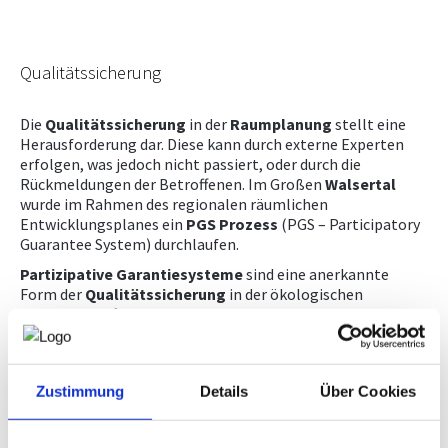
KAMPAGNE
Qualitätssicherung
Die
Qualitätssicherung
in der
Raumplanung
stellt eine
Herausforderung dar. Diese kann durch externe Experten
erfolgen, was jedoch nicht passiert, oder durch die
Rückmeldungen der Betroffenen. Im Großen
Walsertal
wurde im Rahmen des regionalen räumlichen
Entwicklungsplanes ein
PGS
Prozess
(PGS – Participatory
Guarantee System) durchlaufen.
Partizipative
Garantiesysteme
sind eine anerkannte
Form der
Qualitätssicherung
in der ökologischen
Landwirtschaft und wurden für die Raumentwicklung im
Rahmen von mehreren EU-Projekten adaptiert und im
Großen Walsertal in Österreich erstmalig angewendet. Die
Besonderheit ist, dass das „
Gütesiegel
“ nicht von einer
Zustimmung
Details
Über Cookies
alleinstehenden auditierenden Instanz vergeben, sondern
durch ein
Gremium
, bestehend aus Beteiligten der
Wertschöpfungskette
sowie den
Endnutzern
, evaluiert