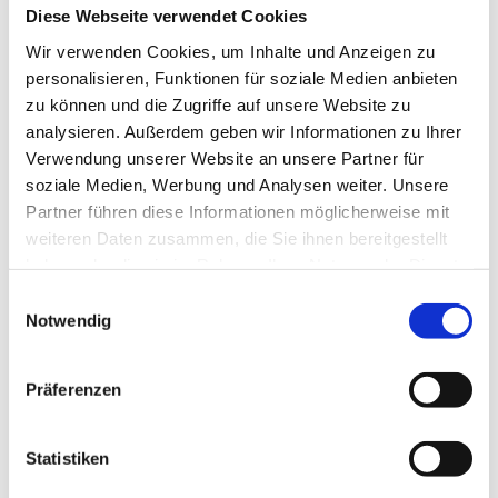
und zertifiziert wird. Dabei nimmt dieses Gremium einen
Diese Webseite verwendet Cookies
unmittelbaren Einfluss auf die Qualität und das Ergebnis
der
Zertifizierung
.
Wir verwenden Cookies, um Inhalte und Anzeigen zu
personalisieren, Funktionen für soziale Medien anbieten
zu können und die Zugriffe auf unsere Website zu
Großes Walsertal - Ein zweijähriges Projekt
analysieren. Außerdem geben wir Informationen zu Ihrer
Verwendung unserer Website an unsere Partner für
Die Region Großes Walsertal erstellte in einem
soziale Medien, Werbung und Analysen weiter. Unsere
zweijährigen Prozess einen verbindlichen
räumlichen
Partner führen diese Informationen möglicherweise mit
Entwicklungsplan
. Mit den Planungen wurde mehrfach
weiteren Daten zusammen, die Sie ihnen bereitgestellt
fachliches Neuland betreten. Die Planungen waren
inhaltlich umfassend, die politische Zustimmung zu den
haben oder die sie im Rahmen Ihrer Nutzung der Dienste
Planungen war ungewiss. Unter Anleitung von
zwei
gesammelt haben.
Einwilligungsauswahl
erfahrene externe
Experten
der Raumplanung wurde die
Notwendig
Bevölkerung eingeladen, gemeinsam die Planungen zu
beurteilen und
Qualitätsverbesserungen
vorzunehmen.
Nach einer umfassenden Einarbeitungszeit der Experten
Präferenzen
erfolgte unter gesonderten Anordnung der Teilnehmer und
Teilnahme des Planungsbüros die
Reflexion
des
vorliegenden
Planungsentwurfes
. Gemeinsam wurden
Statistiken
Verbesserungsvorschläge ausgearbeitet und in die Wege
geleitet.