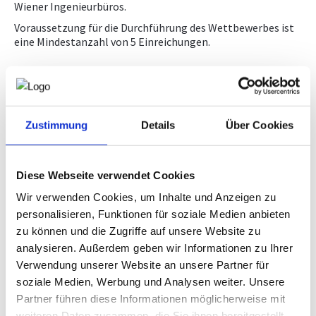
Wiener Ingenieurbüros.
WIENING NACHWUCHS­WETTBEWERB
Voraussetzung für die Durchführung des Wettbewerbes ist
eine Mindestanzahl von 5 Einreichungen.
Preise und Preisverleihung
Die Preisverleihung erfolgt voraussichtlich bzw. sofern
möglich im Rahmen einer Veranstaltung, bei der die
Zustimmung
Details
Über Cookies
Siegerprojekte präsentiert und die Auszeichnungen/Preise
überreicht werden.
Die Preisgelder werden wie folgt gestaffelt:
Diese Webseite verwendet Cookies
1. Preis: € 3.000
Wir verwenden Cookies, um Inhalte und Anzeigen zu
2. Preis: € 2.000
personalisieren, Funktionen für soziale Medien anbieten
zu können und die Zugriffe auf unsere Website zu
3. Preis: € 1.000
analysieren. Außerdem geben wir Informationen zu Ihrer
Verwendung unserer Website an unsere Partner für
Teilnahmeberechtigung
soziale Medien, Werbung und Analysen weiter. Unsere
Teilnahmeberechtigt sind alle individuellen Fachbereiche
Partner führen diese Informationen möglicherweise mit
der Wiener HTLs und HTBLAs, ausgenommen HTBLuVA
weiteren Daten zusammen, die Sie ihnen bereitgestellt