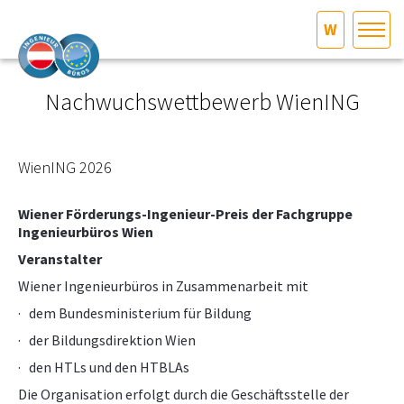
W
HOME
Bundesland auswählen
Nachwuchswettbewerb WienING
AKTUELLES/INGOO
WienING 2026
DAS INGENIEURBÜRO
Wiener Förderungs-Ingenieur-Preis der Fachgruppe
Ingenieurbüros Wien
INTERESSEN­VERTRETUNG
Veranstalter
Wiener Ingenieurbüros in Zusammenarbeit mit
MITGLIEDER­VERZEICHNIS
· dem Bundesministerium für Bildung
SERVICE
· der Bildungsdirektion Wien
· den HTLs und den HTBLAs
KONTAKT
Die Organisation erfolgt durch die Geschäftsstelle der