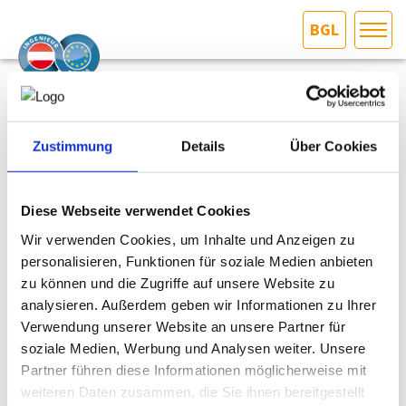
BGL
HOME
Bundesland auswählen
07. Dezember 2022
AKTUELLES/INGOO
Zustimmung
Details
Über Cookies
Der neue Imagefilm der österreichischen
Ingenieurbüros
DAS INGENIEURBÜRO
Diese Webseite verwendet Cookies
INTERESSEN­VERTRETUNG
Wir verwenden Cookies, um Inhalte und Anzeigen zu
personalisieren, Funktionen für soziale Medien anbieten
zu können und die Zugriffe auf unsere Website zu
MITGLIEDER­VERZEICHNIS
analysieren. Außerdem geben wir Informationen zu Ihrer
Verwendung unserer Website an unsere Partner für
SERVICE
soziale Medien, Werbung und Analysen weiter. Unsere
Partner führen diese Informationen möglicherweise mit
KONTAKT
weiteren Daten zusammen, die Sie ihnen bereitgestellt