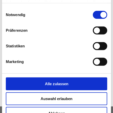
haben oder die sie im Rahmen Ihrer Nutzung der Dienste
gesammelt haben.
Einwilligungsauswahl
Notwendig
Wir Ingenieurbüros sind die Experten für die
Energiewende.
Präferenzen
Hier
geht's zum Video.
Statistiken
Marketing
Beitrag erstellt mit
Alle zulassen
Auswahl erlauben