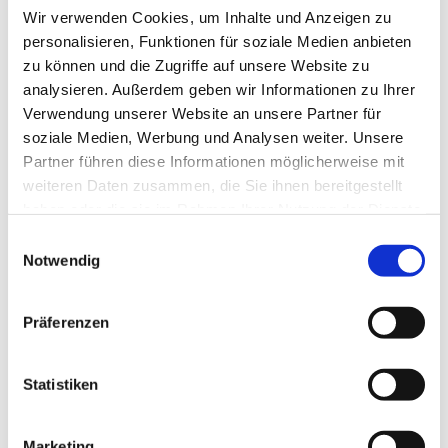
Fachgebiet:
Wir verwenden Cookies, um Inhalte und Anzeigen zu
Technischer Umweltschutz
personalisieren, Funktionen für soziale Medien anbieten
Straße:
zu können und die Zugriffe auf unsere Website zu
Hauptstraße 1
analysieren. Außerdem geben wir Informationen zu Ihrer
Ort:
Verwendung unserer Website an unsere Partner für
7423 Pinkafeld
soziale Medien, Werbung und Analysen weiter. Unsere
Telefon:
Partner führen diese Informationen möglicherweise mit
03357/42309
weiteren Daten zusammen, die Sie ihnen bereitgestellt
Mobiltelefon:
haben oder die sie im Rahmen Ihrer Nutzung der Dienste
0664/8128851
gesammelt haben.
Einwilligungsauswahl
vCard:
Notwendig
vCard Download
Präferenzen
Geschäftsstelle
Statistiken
Marketing