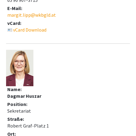
05 90 907-3715
E-Mail:
margit.lipp@wkbgld.at
vCard:
vCard Download
Name:
Dagmar Huszar
Position:
Sekretariat
Straße:
Robert Graf-Platz 1
Ort: