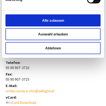
Name:
Alle zulassen
Mag. Ulrike Cámara-Ehn
Position:
Fachgruppengeschäftsführerin
Auswahl erlauben
Straße:
Robert Graf-Platz 1
Ablehnen
Ort:
7000 Eisenstadt
Telefon:
05 90 907-3710
Fax:
05 90 907-3715
E-Mail:
ulrike.camara-ehn@wkbgld.at
vCard:
vCard Download