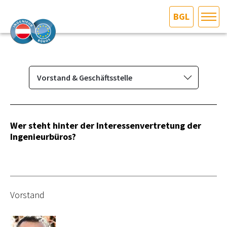
BGL
HOME
Bundesland auswählen
AKTUELLES/INGOO
Vorstand & Geschäftsstelle
Interessen­vertretung
DAS INGENIEURBÜRO
Aufgaben
Wer steht hinter der Interessenvertretung der
INTERESSEN­VERTRETUNG
Ingenieurbüros?
Vorstand & Geschäftsstelle
Fachgruppenausschuss
MITGLIEDER­VERZEICHNIS
Kontakt
SERVICE
Vorstand
KONTAKT