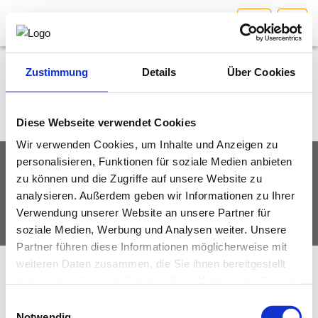
BGL
HOME
Bundesland auswählen
Zustimmung
Details
Über Cookies
AKTUELLES/INGOO
Diese Webseite verwendet Cookies
Wir verwenden Cookies, um Inhalte und Anzeigen zu
DAS INGENIEURBÜRO
personalisieren, Funktionen für soziale Medien anbieten
IMPRESSUM
DATENSCHUTZ
zu können und die Zugriffe auf unsere Website zu
INTERESSEN­VERTRETUNG
analysieren. Außerdem geben wir Informationen zu Ihrer
© Fachverband Ingenieurbüros Österreich
Verwendung unserer Website an unsere Partner für
MITGLIEDER­VERZEICHNIS
soziale Medien, Werbung und Analysen weiter. Unsere
Partner führen diese Informationen möglicherweise mit
weiteren Daten zusammen, die Sie ihnen bereitgestellt
SERVICE
haben oder die sie im Rahmen Ihrer Nutzung der Dienste
gesammelt haben.
Einwilligungsauswahl
KONTAKT
Notwendig