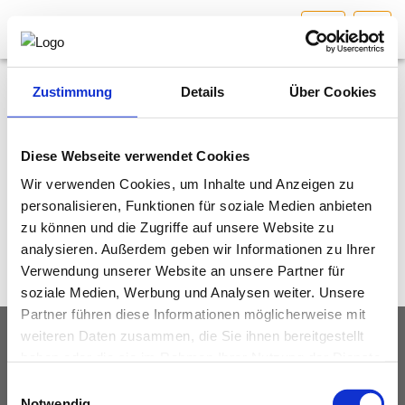
KTN
HOME
Bundesland auswählen
Zustimmung
Details
Über Cookies
Willkommen auf der Seite der Kärntner
Ingenieurbüros, hier finden Sie Informationen zu
AKTUELLES/INGOO
unseren regionalen Aktivitäten. Einfach mal
Diese Webseite verwendet Cookies
reinschaun und über die neuesten Aktivitäten bestens
informiert sein.
Wir verwenden Cookies, um Inhalte und Anzeigen zu
DAS INGENIEURBÜRO
personalisieren, Funktionen für soziale Medien anbieten
zu können und die Zugriffe auf unsere Website zu
INTERESSEN­VERTRETUNG
analysieren. Außerdem geben wir Informationen zu Ihrer
Verwendung unserer Website an unsere Partner für
MITGLIEDER­VERZEICHNIS
soziale Medien, Werbung und Analysen weiter. Unsere
Partner führen diese Informationen möglicherweise mit
weiteren Daten zusammen, die Sie ihnen bereitgestellt
SERVICE
IMPRESSUM
DATENSCHUTZ
haben oder die sie im Rahmen Ihrer Nutzung der Dienste
gesammelt haben.
© Fachverband Ingenieurbüros Österreich
Einwilligungsauswahl
KONTAKT
Notwendig