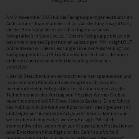
InsightOUT 2023
NEWS
Am 9. November 2023 lud die Fachgruppe Ingenieurbüros ins
Auditorium - Joanneumviertel zur Ausstellung InsightOUT,
PRÜFING
die das Berufsbild der steirischen Ingenieurbüros
fotografisch in Szene setzt. "Unsere Fachgruppe bietet ein
besonders breites Spektrum an Leistungen. Mit InsightOUT
BETRIEBSCHECK
präsentieren wir diese Leistungen in einer Ausstellung", so
Fachgruppenobfrau Petra Brandweiner-Schrott, die unter
anderem auch die neuen Betriebsanlagencoaches
PRÜFING
vorstellte.
Über 60 Besucher:innen verbrachten einen spannenden und
inspirierenden Abend und überzeugten sich von den
beeindruckenden Fotografien. Ins Staunen versetzte die
Teilnehmenden der Vortrag von Physiker Werner Gruber,
bekannt durch die ORF-Show Science Busters. Er entführte
das Publikum in die Welt der Künstlichen Intelligenzen (KI)
und zeigte auf humorvolle Art, was KI bereits können und
wo sie überall eingesetzt werden. Er sagt: "Wirklich
spannend wird es, wenn man zur KI zusätzlich Motivationen
oder Emotionen hinzufügt und das Gehirn als Vorbild
nimmt - dann sind wir in der synthetischen Intelligenz."