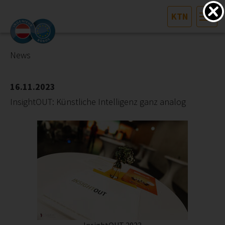
KTN
HOME
Bundesland auswählen
News
AKTUELLES/INGOO
16.11.2023
InsightOUT: Künstliche Intelligenz ganz analog
DAS INGENIEURBÜRO
INTERESSEN­VERTRETUNG
MITGLIEDER­VERZEICHNIS
SERVICE
KONTAKT