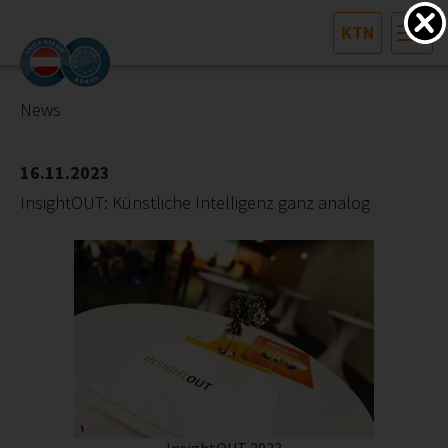
KTN
HOME
Bundesland auswählen
News
AKTUELLES/INGOO
16.11.2023
InsightOUT: Künstliche Intelligenz ganz analog
DAS INGENIEURBÜRO
INTERESSEN­VERTRETUNG
MITGLIEDER­VERZEICHNIS
SERVICE
KONTAKT