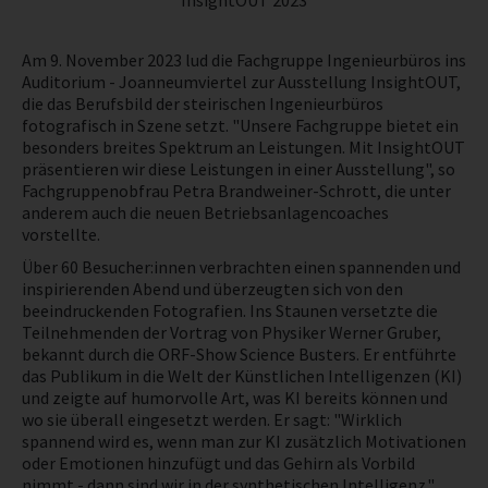
InsightOUT 2023
NEWS
Am 9. November 2023 lud die Fachgruppe Ingenieurbüros ins
Auditorium - Joanneumviertel zur Ausstellung InsightOUT,
PRÜFING
die das Berufsbild der steirischen Ingenieurbüros
fotografisch in Szene setzt. "Unsere Fachgruppe bietet ein
besonders breites Spektrum an Leistungen. Mit InsightOUT
BETRIEBSCHECK
präsentieren wir diese Leistungen in einer Ausstellung", so
Fachgruppenobfrau Petra Brandweiner-Schrott, die unter
anderem auch die neuen Betriebsanlagencoaches
PRÜFING
vorstellte.
Über 60 Besucher:innen verbrachten einen spannenden und
inspirierenden Abend und überzeugten sich von den
beeindruckenden Fotografien. Ins Staunen versetzte die
Teilnehmenden der Vortrag von Physiker Werner Gruber,
bekannt durch die ORF-Show Science Busters. Er entführte
das Publikum in die Welt der Künstlichen Intelligenzen (KI)
und zeigte auf humorvolle Art, was KI bereits können und
wo sie überall eingesetzt werden. Er sagt: "Wirklich
spannend wird es, wenn man zur KI zusätzlich Motivationen
oder Emotionen hinzufügt und das Gehirn als Vorbild
nimmt - dann sind wir in der synthetischen Intelligenz."