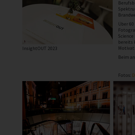
Berufsbi
Spektru
Brandwe
Über 60
Fotogra
Science 
bereits 
Motivati
InsightOUT 2023
Beim ans
Fotos:
D