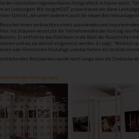
ld der steirischen Ingenieurbüros fotografisch in Szene setzt. "U
m an Leistungen. Mit InsightOUT präsentieren wir diese Leistunge
iner-Schrott, die unter anderem auch die neuen Betriebsanlagenc
 Besucher:innen verbrachten einen spannenden und inspirierende
fien. Ins Staunen versetzte die Teilnehmenden der Vortrag von P
Busters. Er entführte das Publikum in die Welt der Künstlichen In
können und wo sie überall eingesetzt werden. Er sagt: "Wirklich s
onen oder Emotionen hinzufügt und das Gehirn als Vorbild nimmt -
chließenden Netzwerken wurde noch lange über die Eindrücke disku
anila Amodeo Photography