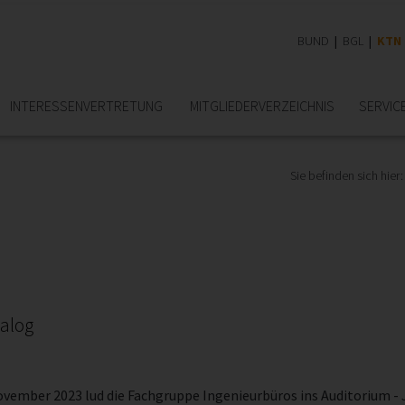
BUND
BGL
KTN
INTERESSEN­VERTRETUNG
MITGLIEDER­VERZEICHNIS
SERVIC
Sie befinden sich hier:
nalog
ovember 2023 lud die Fachgruppe Ingenieurbüros ins Auditorium - 