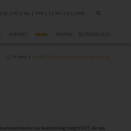
NÖ
OÖ
SBG
STMK
T
VBG
W
HOME
E
KONTAKT
NEWS
PRÜFING
BETRIEBSCHECK
News
InsightOUT: Künstliche Intelligenz ganz analog
Joanneumviertel zur Ausstellung InsightOUT, die das