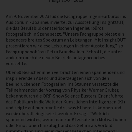
InsightOUT 2023
NEWS
Am 9. November 2023 lud die Fachgruppe Ingenieurbüros ins
Auditorium - Joanneumviertel zur Ausstellung InsightOUT,
PRÜFING
die das Berufsbild der steirischen Ingenieurbüros
fotografisch in Szene setzt. "Unsere Fachgruppe bietet ein
besonders breites Spektrum an Leistungen. Mit InsightOUT
BETRIEBSCHECK
präsentieren wir diese Leistungen in einer Ausstellung", so
Fachgruppenobfrau Petra Brandweiner-Schrott, die unter
anderem auch die neuen Betriebsanlagencoaches
PRÜFING
vorstellte.
Über 60 Besucher:innen verbrachten einen spannenden und
inspirierenden Abend und überzeugten sich von den
beeindruckenden Fotografien. Ins Staunen versetzte die
Teilnehmenden der Vortrag von Physiker Werner Gruber,
bekannt durch die ORF-Show Science Busters. Er entführte
das Publikum in die Welt der Künstlichen Intelligenzen (KI)
und zeigte auf humorvolle Art, was KI bereits können und
wo sie überall eingesetzt werden. Er sagt: "Wirklich
spannend wird es, wenn man zur KI zusätzlich Motivationen
oder Emotionen hinzufügt und das Gehirn als Vorbild
nimmt - dann sind wir in der synthetischen Intelligenz."