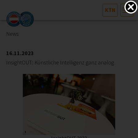
KTN
HOME
Bundesland auswählen
News
AKTUELLES/INGOO
16.11.2023
InsightOUT: Künstliche Intelligenz ganz analog
DAS INGENIEURBÜRO
INTERESSEN­VERTRETUNG
MITGLIEDER­VERZEICHNIS
SERVICE
KONTAKT