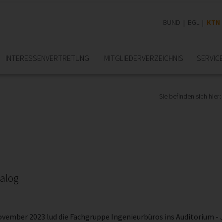
BUND
BGL
KTN
INTERESSEN­VERTRETUNG
MITGLIEDER­VERZEICHNIS
SERVIC
Sie befinden sich hier:
nalog
ovember 2023 lud die Fachgruppe Ingenieurbüros ins Auditorium - 