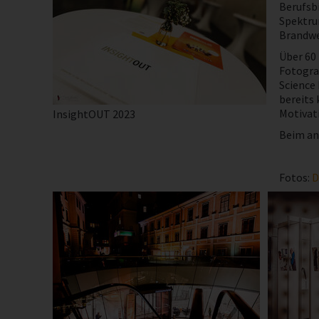
Berufsbi
Spektru
Brandwe
Über 60
Fotogra
Science 
bereits 
Motivati
InsightOUT 2023
Beim ans
Fotos:
D