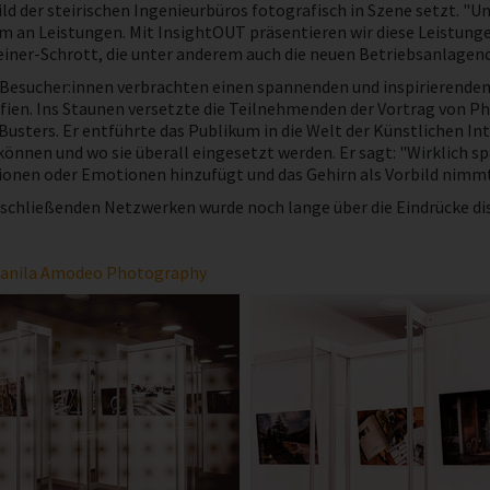
ld der steirischen Ingenieurbüros fotografisch in Szene setzt. "U
m an Leistungen. Mit InsightOUT präsentieren wir diese Leistunge
iner-Schrott, die unter anderem auch die neuen Betriebsanlagenc
 Besucher:innen verbrachten einen spannenden und inspirierende
fien. Ins Staunen versetzte die Teilnehmenden der Vortrag von P
Busters. Er entführte das Publikum in die Welt der Künstlichen In
können und wo sie überall eingesetzt werden. Er sagt: "Wirklich s
onen oder Emotionen hinzufügt und das Gehirn als Vorbild nimmt -
chließenden Netzwerken wurde noch lange über die Eindrücke disku
anila Amodeo Photography