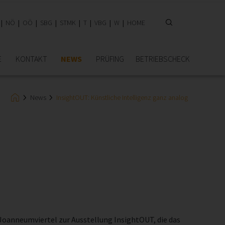
NÖ
OÖ
SBG
STMK
T
VBG
W
HOME
E
KONTAKT
NEWS
PRÜFING
BETRIEBSCHECK
News
InsightOUT: Künstliche Intelligenz ganz analog
Joanneumviertel zur Ausstellung InsightOUT, die das