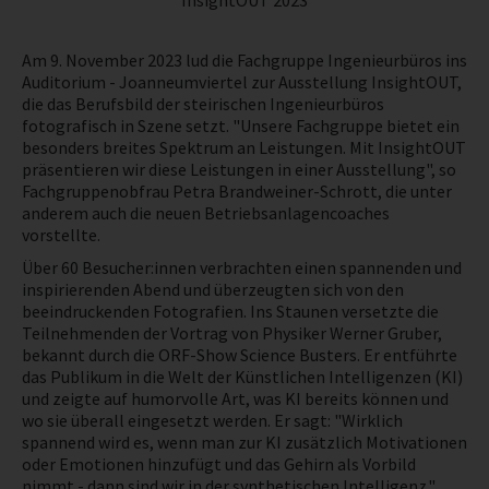
InsightOUT 2023
NEWS
Am 9. November 2023 lud die Fachgruppe Ingenieurbüros ins
Auditorium - Joanneumviertel zur Ausstellung InsightOUT,
PRÜFING
die das Berufsbild der steirischen Ingenieurbüros
fotografisch in Szene setzt. "Unsere Fachgruppe bietet ein
besonders breites Spektrum an Leistungen. Mit InsightOUT
BETRIEBSCHECK
präsentieren wir diese Leistungen in einer Ausstellung", so
Fachgruppenobfrau Petra Brandweiner-Schrott, die unter
anderem auch die neuen Betriebsanlagencoaches
PRÜFING
vorstellte.
Über 60 Besucher:innen verbrachten einen spannenden und
inspirierenden Abend und überzeugten sich von den
beeindruckenden Fotografien. Ins Staunen versetzte die
Teilnehmenden der Vortrag von Physiker Werner Gruber,
bekannt durch die ORF-Show Science Busters. Er entführte
das Publikum in die Welt der Künstlichen Intelligenzen (KI)
und zeigte auf humorvolle Art, was KI bereits können und
wo sie überall eingesetzt werden. Er sagt: "Wirklich
spannend wird es, wenn man zur KI zusätzlich Motivationen
oder Emotionen hinzufügt und das Gehirn als Vorbild
nimmt - dann sind wir in der synthetischen Intelligenz."