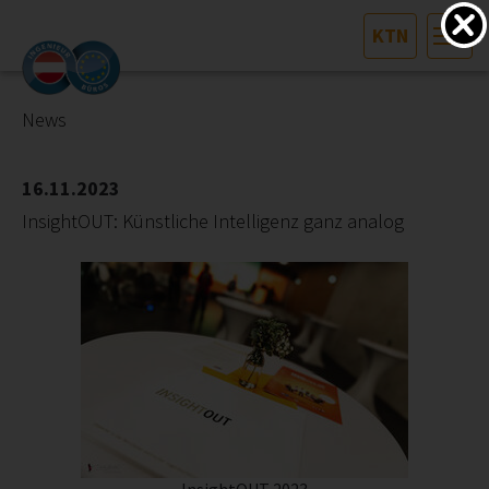
KTN
HOME
Bundesland auswählen
News
AKTUELLES/INGOO
16.11.2023
InsightOUT: Künstliche Intelligenz ganz analog
DAS INGENIEURBÜRO
INTERESSEN­VERTRETUNG
MITGLIEDER­VERZEICHNIS
SERVICE
KONTAKT